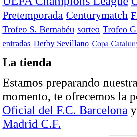
UEFA Champions League
C
Pretemporada
Centurymatch
F
Trofeo S. Bernabéu
sorteo
Trofeo 
entradas
Derby Sevillano
Copa Catalun
La tienda
Estamos preparando nuestra 
momento, te ofrecemos la po
Oficial del F.C. Barcelona
y
Madrid C.F.