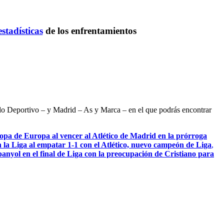
estadísticas
de los enfrentamientos
ndo Deportivo – y Madrid – As y Marca – en el que podrás encontrar
pa de Europa al vencer al Atlético de Madrid en la prórroga
 la Liga al empatar 1-1 con el Atlético, nuevo campeón de Liga
,
anyol en el final de Liga con la preocupación de Cristiano para