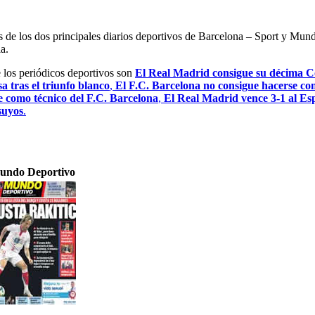
es de los dos principales diarios deportivos de Barcelona – Sport y Mu
a.
e los periódicos deportivos son
El Real Madrid consigue su décima Co
a tras el triunfo blanco
,
El F.C. Barcelona no consigue hacerse con
e como técnico del F.C. Barcelona
,
El Real Madrid vence 3-1 al Esp
 suyos
.
undo Deportivo