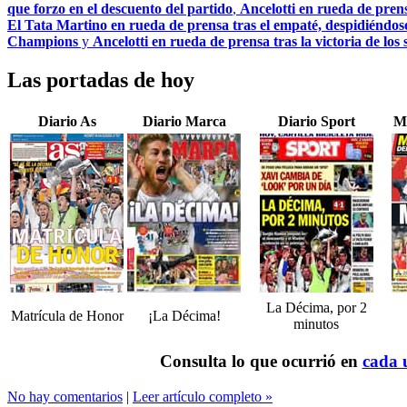
que forzo en el descuento del partido
,
Ancelotti en rueda de prens
El Tata Martino en rueda de prensa tras el empaté, despidiéndos
Champions
y
Ancelotti en rueda de prensa tras la victoria de los
Las portadas de hoy
Diario As
Diario Marca
Diario Sport
M
La Décima, por 2
Matrícula de Honor
¡La Décima!
minutos
Consulta lo que ocurrió en
cada u
No hay comentarios
|
Leer artículo completo »