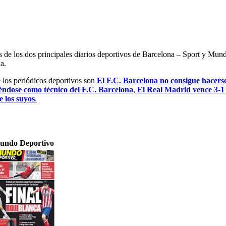
es de los dos principales diarios deportivos de Barcelona – Sport y Mu
a.
e los periódicos deportivos son
El F.C. Barcelona no consigue hacerse
iéndose como técnico del F.C. Barcelona
,
El Real Madrid vence 3-1 
e los suyos
.
undo Deportivo