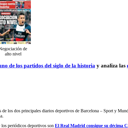
Negociación de
alto nivel
no de los partidos del siglo de la historia
y analiza las
es de los dos principales diarios deportivos de Barcelona – Sport y Mu
a.
e los periódicos deportivos son
El Real Madrid consigue su décima Co