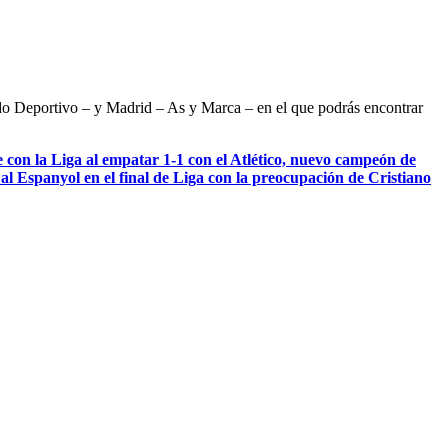
ndo Deportivo – y Madrid – As y Marca – en el que podrás encontrar
 con la Liga al empatar 1-1 con el Atlético, nuevo campeón de
al Espanyol en el final de Liga con la preocupación de Cristiano