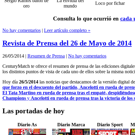
Sergio Ramos balón de
La envidia del
Loco por fichar
oro
mundo
Consulta lo que ocurrió en
cada u
No hay comentarios
|
Leer artículo completo »
Revista de Prensa del 26 de Mayo de 2014
26/05/2014
|
Resumen de Prensa
|
No hay comentarios
CenturyMatch te ofrece el resumen de prensa de las ediciones digital
los distintos puntos de vista de cada uno de ellos sobre la misma notici
Hoy día
26/5/2014
las noticias que destacamos de la versión digital d
que forzo en el descuento del partido
,
Ancelotti en rueda de prens
El Tata Martino en rueda de prensa tras el empaté, despidiéndos
Champions
y
Ancelotti en rueda de prensa tras la victoria de los
Las portadas de hoy
Diario As
Diario Marca
Diario Sport
M