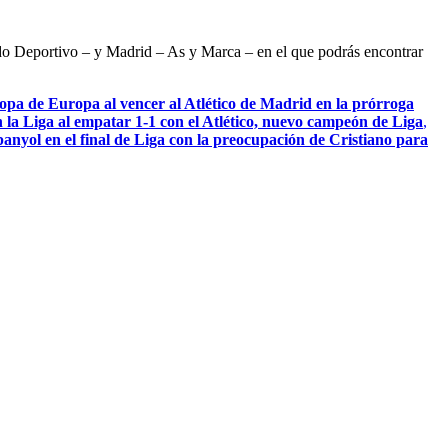
ndo Deportivo – y Madrid – As y Marca – en el que podrás encontrar
pa de Europa al vencer al Atlético de Madrid en la prórroga
 la Liga al empatar 1-1 con el Atlético, nuevo campeón de Liga
,
anyol en el final de Liga con la preocupación de Cristiano para