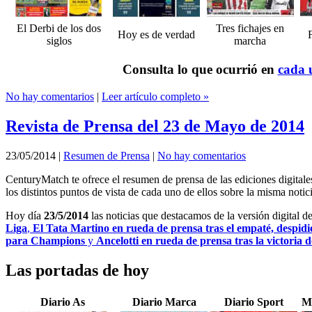
El Derbi de los dos
Tres fichajes en
Hoy es de verdad
F
siglos
marcha
Consulta lo que ocurrió en
cada u
No hay comentarios
|
Leer artículo completo »
Revista de Prensa del 23 de Mayo de 2014
23/05/2014
|
Resumen de Prensa
|
No hay comentarios
CenturyMatch te ofrece el resumen de prensa de las ediciones digital
los distintos puntos de vista de cada uno de ellos sobre la misma notici
Hoy día
23/5/2014
las noticias que destacamos de la versión digital d
Liga
,
El Tata Martino en rueda de prensa tras el empaté, despid
para Champions
y
Ancelotti en rueda de prensa tras la victoria d
Las portadas de hoy
Diario As
Diario Marca
Diario Sport
M