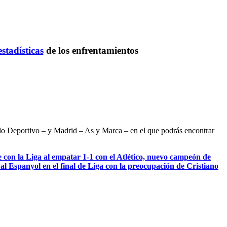
estadísticas
de los enfrentamientos
ndo Deportivo – y Madrid – As y Marca – en el que podrás encontrar
 con la Liga al empatar 1-1 con el Atlético, nuevo campeón de
al Espanyol en el final de Liga con la preocupación de Cristiano