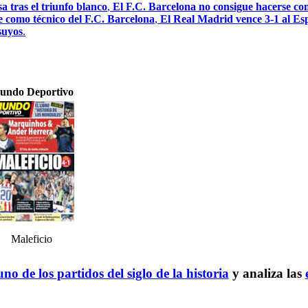
a tras el triunfo blanco
,
El F.C. Barcelona no consigue hacerse con
e como técnico del F.C. Barcelona
,
El Real Madrid vence 3-1 al Esp
 suyos
.
undo Deportivo
Maleficio
no de los partidos del siglo de la historia
y analiza las