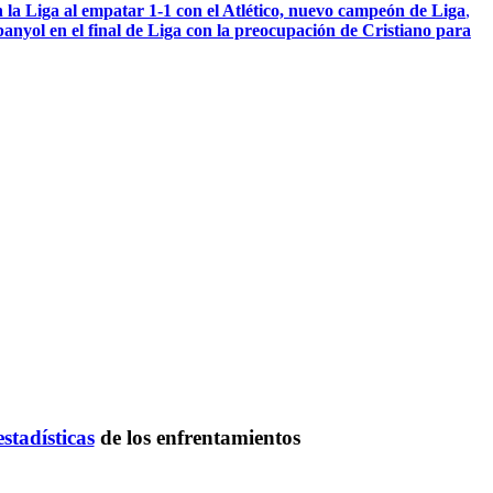
 la Liga al empatar 1-1 con el Atlético, nuevo campeón de Liga
,
anyol en el final de Liga con la preocupación de Cristiano para
estadísticas
de los enfrentamientos