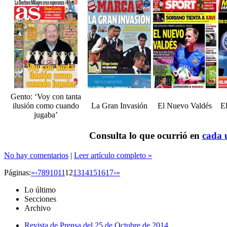
Gento: ‘Voy con tanta
ilusión como cuando
La Gran Invasión
El Nuevo Valdés
El
jugaba’
Consulta lo que ocurrió en
cada u
No hay comentarios
|
Leer artículo completo »
Páginas:
«
‹
7
8
9
10
11
12
13
14
15
16
17
›
»
Lo último
Secciones
Archivo
Revista de Prensa del 25 de Octubre de 2014