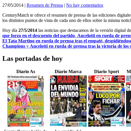
27/05/2014
|
Resumen de Prensa
|
No hay comentarios
CenturyMatch te ofrece el resumen de prensa de las ediciones digital
los distintos puntos de vista de cada uno de ellos sobre la misma notici
Hoy día
27/5/2014
las noticias que destacamos de la versión digital d
que forzo en el descuento del partido
,
Ancelotti en rueda de prens
El Tata Martino en rueda de prensa tras el empaté, despidiéndos
Champions
y
Ancelotti en rueda de prensa tras la victoria de los
Las portadas de hoy
Diario As
Diario Marca
Diario Sport
M