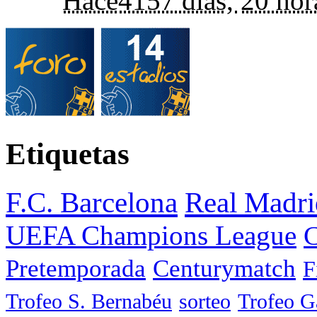
Hace
4157 días,
20 hor
Etiquetas
F.C. Barcelona
Real Madri
UEFA Champions League
C
Pretemporada
Centurymatch
F
Trofeo S. Bernabéu
sorteo
Trofeo 