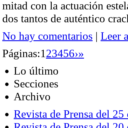
mitad con la actuación este
dos tantos de auténtico crac
No hay comentarios
|
Leer 
Páginas:
1
2
3
4
5
6
›
»
Lo último
Secciones
Archivo
Revista de Prensa del 25
Revista de Prensa del 20