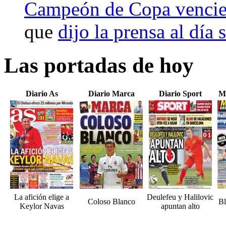
Campeón de Copa vencien
que
dijo la prensa al día 
Las portadas de hoy
Diario As
Diario Marca
Diario Sport
M
La afición elige a
Deulefeu y Halilovic
Coloso Blanco
Bl
Keylor Navas
apuntan alto