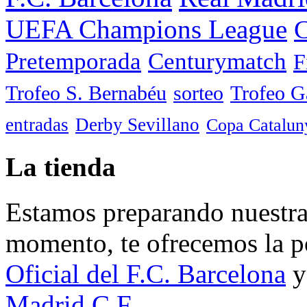
UEFA Champions League
C
Pretemporada
Centurymatch
F
Trofeo S. Bernabéu
sorteo
Trofeo 
entradas
Derby Sevillano
Copa Catalun
La tienda
Estamos preparando nuestra 
momento, te ofrecemos la po
Oficial del F.C. Barcelona
y
Madrid C.F.