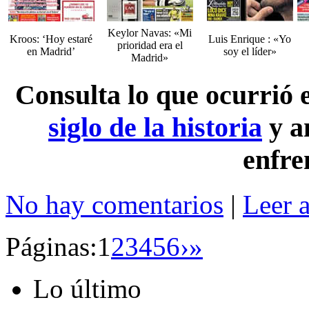
Keylor Navas: «Mi
Kroos: ‘Hoy estaré
Luis Enrique : «Yo
prioridad era el
en Madrid’
soy el líder»
Madrid»
Consulta lo que ocurrió
siglo de la historia
y a
enfre
No hay comentarios
|
Leer 
Páginas:
1
2
3
4
5
6
›
»
Lo último