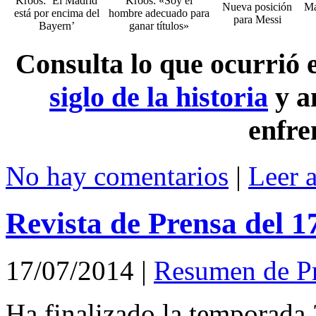
Kroos: ‘El Madrid
Kroos: «Soy el
Nueva posición
Ma
está por encima del
hombre adecuado para
para Messi
Bayern’
ganar títulos»
Consulta lo que ocurrió
siglo de la historia
y a
enfre
No hay comentarios
|
Leer 
Revista de Prensa del 1
17/07/2014
|
Resumen de P
Ha finalizado la temporada