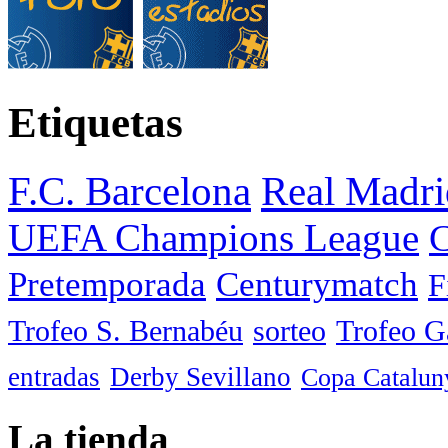
Etiquetas
F.C. Barcelona
Real Madri
UEFA Champions League
C
Pretemporada
Centurymatch
F
Trofeo S. Bernabéu
sorteo
Trofeo 
entradas
Derby Sevillano
Copa Catalun
La tienda