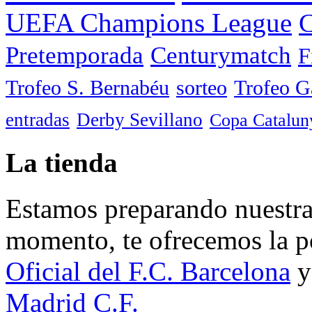
UEFA Champions League
C
Pretemporada
Centurymatch
F
Trofeo S. Bernabéu
sorteo
Trofeo 
entradas
Derby Sevillano
Copa Catalun
La tienda
Estamos preparando nuestra 
momento, te ofrecemos la po
Oficial del F.C. Barcelona
y
Madrid C.F.