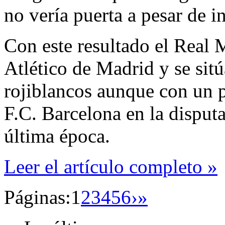
no vería puerta a pesar de i
Con este resultado el Real 
Atlético de Madrid y se sitú
rojiblancos aunque con un 
F.C. Barcelona en la disputa
última época.
Leer el artículo completo »
Páginas:
1
2
3
4
5
6
›
»