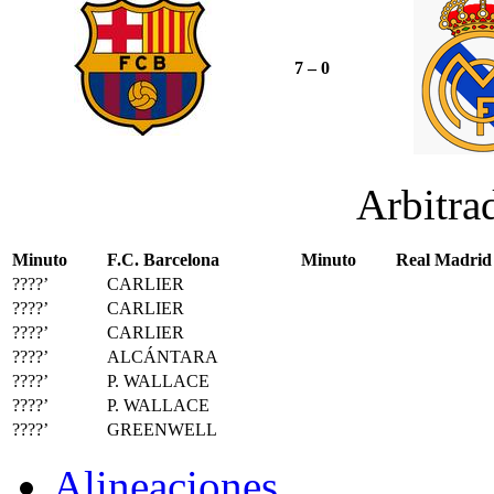
7 – 0
Arbitra
Minuto
F.C. Barcelona
Minuto
Real Madrid
????’
CARLIER
????’
CARLIER
????’
CARLIER
????’
ALCÁNTARA
????’
P. WALLACE
????’
P. WALLACE
????’
GREENWELL
Alineaciones