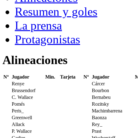
Resumen y goles
La prensa
Protagonistas
Alineaciones
Nº
Jugador
Min.
Tarjeta
Nº
Jugador
M
Renye
Cárcer
Brussendorf
Bourbon
C. Wallace
Bernabeu
Pomés
Rozitsky
Peris_
Machimbarrena
Greenwell
Baonza
Allack
Rey_
P. Wallace
Prast
Carlier
Wycherstaff