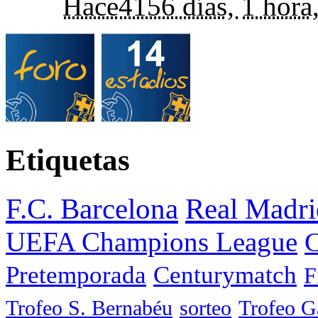
Hace
4156 días,
1 hora
Etiquetas
F.C. Barcelona
Real Madri
UEFA Champions League
C
Pretemporada
Centurymatch
F
Trofeo S. Bernabéu
sorteo
Trofeo 