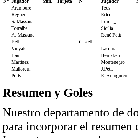
Nº
Jugador
Min.
Tarjeta
Nº
Jugador
Aramburo
Teus
Reguera_
Erice
S. Massana
Irureta_
Torralba_
Sicilia_
A. Massana
René Petit
Bell
Castell_
Vinyals
Laserna
Bau
Bernabeu
Martinez_
Montenegro_
Mallorquí
J.Petit
Peris_
E. Aranguren
Resumen y Goles
Nuestro departamento de do
para incorporar el resumen 