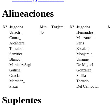
Alineaciones
Nº
Jugador
Min.
Tarjeta
Nº
Jugador
M
Uriach_
45′
Hernández_
Coma_
Manzanedo
Alcántara
Peris_
Torralba_
Escalera
Samitier
Monjardin
Blanco_
Unanue_
Martinez-Sagi
De Miguel
Galicia
Gonzalez_
Gracia_
Sicilia_
Martinez_
Torrado
Plaza_
Del Campo L.
Suplentes