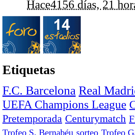
Hace
4156 días,
21 hor
Etiquetas
F.C. Barcelona
Real Madri
UEFA Champions League
C
Pretemporada
Centurymatch
F
Trofeo S. Bernabéu
sorteo
Trofeo 