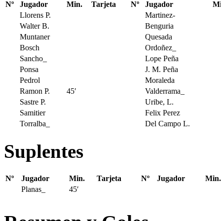
Nº
Jugador
Min.
Tarjeta
Nº
Jugador
Mi
Llorens P.
Martinez-
Walter B.
Benguria
Muntaner
Quesada
Bosch
Ordoñez_
Sancho_
Lope Peña
Ponsa
J. M. Peña
Pedrol
Moraleda
Ramon P.
45′
Valderrama_
Sastre P.
Uribe, L.
Samitier
Felix Perez
Torralba_
Del Campo L.
Suplentes
Nº
Jugador
Min.
Tarjeta
Nº
Jugador
Min.
Planas_
45′