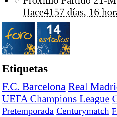
Próximo Partido 21-Ma
Hace
4157 días,
16 hor
Etiquetas
F.C. Barcelona
Real Madri
UEFA Champions League
C
Pretemporada
Centurymatch
F