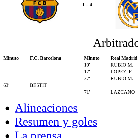
1 – 4
Arbitrad
Minuto
F.C. Barcelona
Minuto
Real Madrid
10′
RUBIO M.
17′
LOPEZ, F.
37′
RUBIO M.
63′
BESTIT
71′
LAZCANO
Alineaciones
Resumen y goles
La prensa