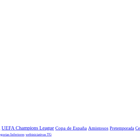
a
UEFA Champions League
Copa de España
Amistosos
Pretemporada
Ce
egorias Inferiores
webiniciativas TG