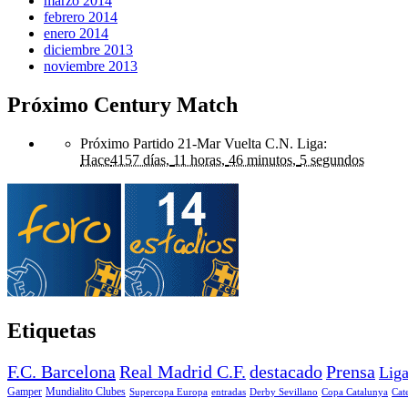
marzo 2014
febrero 2014
enero 2014
diciembre 2013
noviembre 2013
Próximo Century Match
Próximo Partido 21-Mar Vuelta C.N. Liga
:
Hace
4157 días,
11 horas,
46 minutos,
5 segundos
Etiquetas
F.C. Barcelona
Real Madrid C.F.
destacado
Prensa
Lig
Gamper
Mundialito Clubes
Supercopa Europa
entradas
Derby Sevillano
Copa Catalunya
Cat