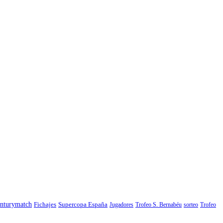
nturymatch
Fichajes
Supercopa España
Jugadores
Trofeo S. Bernabéu
sorteo
Trofeo