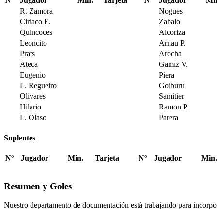
Nº
Jugador
Min.
Tarjeta
Nº
Jugador
Mi
R. Zamora
Nogues
Ciriaco E.
Zabalo
Quincoces
Alcoriza
Leoncito
Arnau P.
Prats
Arocha
Ateca
Gamiz V.
Eugenio
Piera
L. Regueiro
Goiburu
Olivares
Samitier
Hilario
Ramon P.
L. Olaso
Parera
Suplentes
Nº
Jugador
Min.
Tarjeta
Nº
Jugador
Min.
Resumen y Goles
Nuestro departamento de documentación está trabajando para incorpo