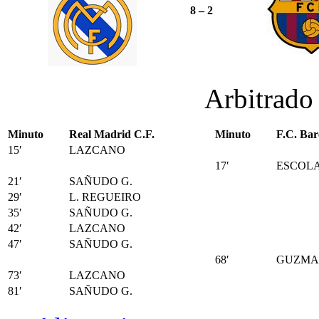
8 – 2
Arbitrado
Minuto
Real Madrid C.F.
Minuto
F.C. Bar
15′
LAZCANO
17′
ESCOL
21′
SAÑUDO G.
29′
L. REGUEIRO
35′
SAÑUDO G.
42′
LAZCANO
47′
SAÑUDO G.
68′
GUZMA
73′
LAZCANO
81′
SAÑUDO G.