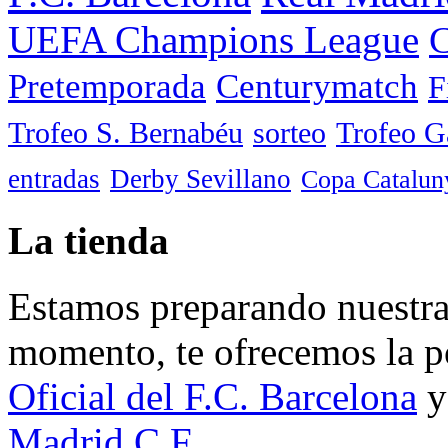
UEFA Champions League
C
Pretemporada
Centurymatch
F
Trofeo S. Bernabéu
sorteo
Trofeo 
entradas
Derby Sevillano
Copa Catalun
La tienda
Estamos preparando nuestra 
momento, te ofrecemos la po
Oficial del F.C. Barcelona
y
Madrid C.F.