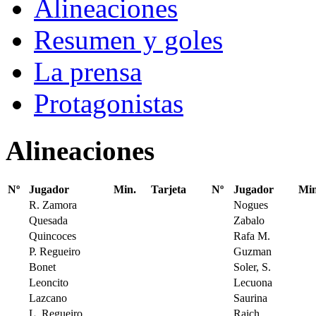
Alineaciones
Resumen y goles
La prensa
Protagonistas
Alineaciones
Nº
Jugador
Min.
Tarjeta
Nº
Jugador
Min
R. Zamora
Nogues
Quesada
Zabalo
Quincoces
Rafa M.
P. Regueiro
Guzman
Bonet
Soler, S.
Leoncito
Lecuona
Lazcano
Saurina
L. Regueiro
Raich