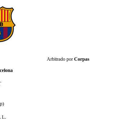
Arbitrado por
Corpas
celona
T
p)
 L.