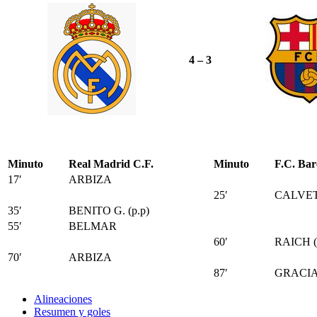
4 – 3
Minuto
Real Madrid C.F.
Minuto
F.C. Bar
17′
ARBIZA
25′
CALVE
35′
BENITO G. (p.p)
55′
BELMAR
60′
RAICH (
70′
ARBIZA
87′
GRACIA
Alineaciones
Resumen y goles