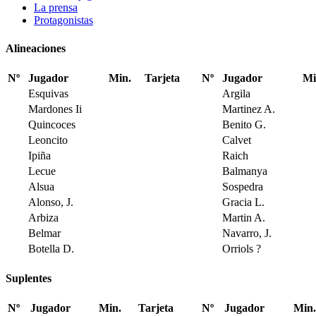
La prensa
Protagonistas
Alineaciones
Nº
Jugador
Min.
Tarjeta
Nº
Jugador
Mi
Esquivas
Argila
Mardones Ii
Martinez A.
Quincoces
Benito G.
Leoncito
Calvet
Ipiña
Raich
Lecue
Balmanya
Alsua
Sospedra
Alonso, J.
Gracia L.
Arbiza
Martin A.
Belmar
Navarro, J.
Botella D.
Orriols ?
Suplentes
Nº
Jugador
Min.
Tarjeta
Nº
Jugador
Min.