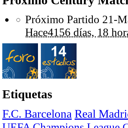
Próximo Century Matc
Próximo Partido 21-Ma
Hace
4156 días,
18 hor
Etiquetas
F.C. Barcelona
Real Madri
UEFA Champions League
C