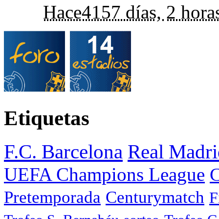
Hace
4157 días,
2 hora
Etiquetas
F.C. Barcelona
Real Madri
UEFA Champions League
C
Pretemporada
Centurymatch
F