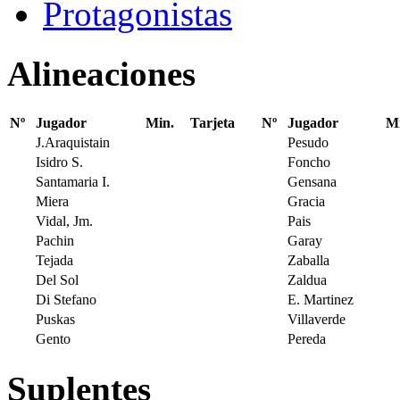
Protagonistas
Alineaciones
Nº
Jugador
Min.
Tarjeta
Nº
Jugador
Mi
J.Araquistain
Pesudo
Isidro S.
Foncho
Santamaria I.
Gensana
Miera
Gracia
Vidal, Jm.
Pais
Pachin
Garay
Tejada
Zaballa
Del Sol
Zaldua
Di Stefano
E. Martinez
Puskas
Villaverde
Gento
Pereda
Suplentes