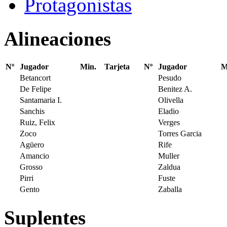
Protagonistas
Alineaciones
Nº
Jugador
Min.
Tarjeta
Nº
Jugador
M
Betancort
Pesudo
De Felipe
Benitez A.
Santamaria I.
Olivella
Sanchis
Eladio
Ruiz, Felix
Verges
Zoco
Torres Garcia
Agüero
Rife
Amancio
Muller
Grosso
Zaldua
Pirri
Fuste
Gento
Zaballa
Suplentes