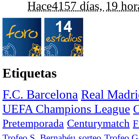
Hace
4157 días,
19 hor
Etiquetas
F.C. Barcelona
Real Madri
UEFA Champions League
C
Pretemporada
Centurymatch
F
Trofeo S. Bernabéu
sorteo
Trofeo 