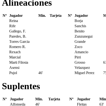
Alineaciones
Nº
Jugador
Min.
Tarjeta
Nº
Jugador
M
Reina
Borja
Rife
Sanchis
Gallego, F.
Benito
Paredes, B.
Zunzunegui
Torres Garcia
Grande
Romero R.
Zoco
Rexach
Amancio
Marcial
Pirri
Marti Filosia
Grosso
6
Asensi
Velazquez
Pujol
46′
Miguel Perez
7
Suplentes
Nº
Jugador
Min.
Tarjeta
Nº
Jugador
Min
Alfonseda
46′
Fleitas
63′