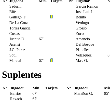
Nº
Jugador
Min.
Tarjeta
Nº
Jugador
M
Sadurni
Garcia Remon
Rife
Jose Luis L.
Gallego, F.
Benito
De La Cruz
Verdugo
Torres Garcia
Grosso
Costas
Zoco
Juanito D.
67′
Amancio
Asensi
Del Bosque
J.C. Perez
Planelles
Sotil
Velazquez
8
Marcial
67′
Mas, O.
Suplentes
Nº
Jugador
Min.
Tarjeta
Nº
Jugador
Min
Barrios
67′
Marañon G.
85′
Rexach
67′