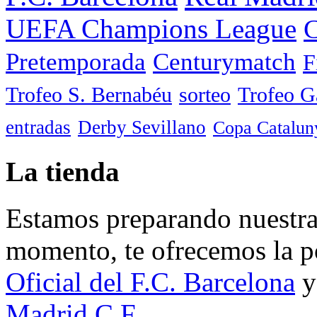
UEFA Champions League
C
Pretemporada
Centurymatch
F
Trofeo S. Bernabéu
sorteo
Trofeo 
entradas
Derby Sevillano
Copa Catalun
La tienda
Estamos preparando nuestra 
momento, te ofrecemos la po
Oficial del F.C. Barcelona
y
Madrid C.F.