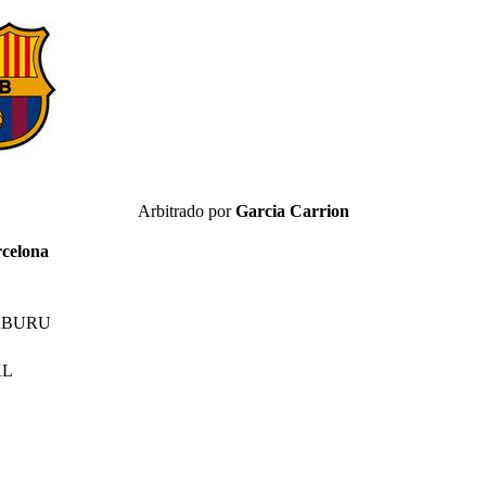
Arbitrado por
Garcia Carrion
rcelona
ABURU
KL