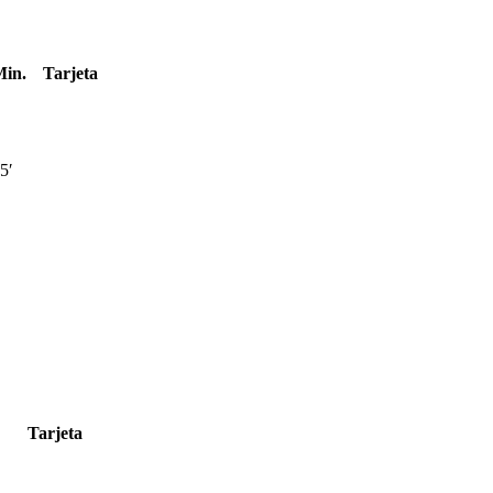
in.
Tarjeta
5′
Tarjeta