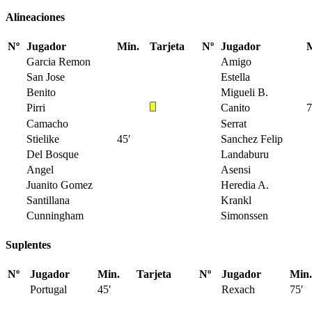
Alineaciones
Nº
Jugador
Min.
Tarjeta
Nº
Jugador
M
Garcia Remon
Amigo
San Jose
Estella
Benito
Migueli B.
Pirri
Canito
7
Camacho
Serrat
Stielike
45′
Sanchez Felip
Del Bosque
Landaburu
Angel
Asensi
Juanito Gomez
Heredia A.
Santillana
Krankl
Cunningham
Simonssen
Suplentes
Nº
Jugador
Min.
Tarjeta
Nº
Jugador
Min.
Portugal
45′
Rexach
75′