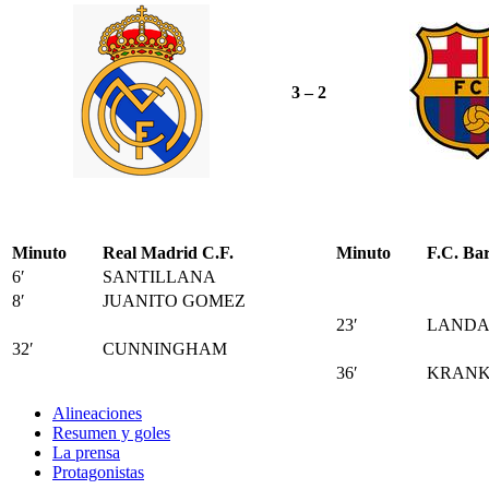
3 – 2
Minuto
Real Madrid C.F.
Minuto
F.C. Ba
6′
SANTILLANA
8′
JUANITO GOMEZ
23′
LAND
32′
CUNNINGHAM
36′
KRAN
Alineaciones
Resumen y goles
La prensa
Protagonistas