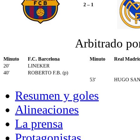
2 – 1
Arbitrado p
Minuto
F.C. Barcelona
Minuto
Real Madrid
20′
LINEKER
40′
ROBERTO F.B. (p)
53′
HUGO SA
Resumen y goles
Alineaciones
La prensa
Protagonistas