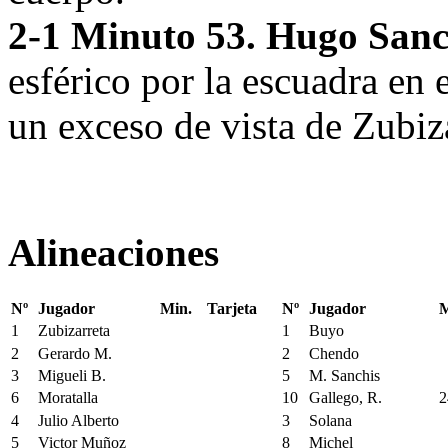
2-1 Minuto 53. Hugo Sanc
esférico por la escuadra en 
un exceso de vista de Zubiza
Alineaciones
Nº
Jugador
Min.
Tarjeta
Nº
Jugador
M
1
Zubizarreta
1
Buyo
2
Gerardo M.
2
Chendo
3
Migueli B.
5
M. Sanchis
6
Moratalla
10
Gallego, R.
2
4
Julio Alberto
3
Solana
5
Victor Muñoz
8
Michel