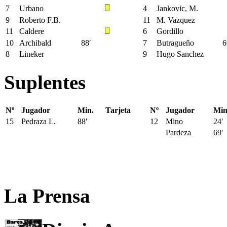
7
Urbano
4
Jankovic, M.
9
Roberto F.B.
11
M. Vazquez
11
Caldere
6
Gordillo
10
Archibald
88′
7
Butragueño
6
8
Lineker
9
Hugo Sanchez
Suplentes
Nº
Jugador
Min.
Tarjeta
Nº
Jugador
Min
15
Pedraza L.
88′
12
Mino
24′
Pardeza
69′
La Prensa