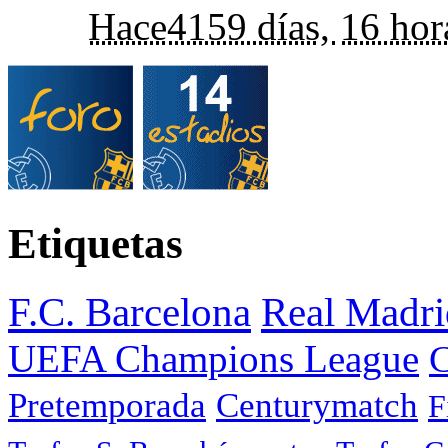
Hace
4159 días,
16 hor
Etiquetas
F.C. Barcelona
Real Madri
UEFA Champions League
C
Pretemporada
Centurymatch
F