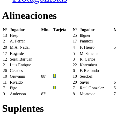
Alineaciones
Nº
Jugador
Min.
Tarjeta
Nº
Jugador
M
13
Hesp
25
Illgner
2
A. Ferrer
17
Panucci
20
M.A. Nadal
4
F. Hierro
5
17
Bogarde
5
M. Sanchis
12
Sergi Barjuan
3
R. Carlos
21
Luis Enrique
22
Karembeu
26
Celades
6
F. Redondo
10
Giovanni
88′
10
Seedorf
11
Rivaldo
20
Savio
6
7
Figo
7
Raul Gonzalez
5
9
Anderson
83′
8
Mijatovic
7
Suplentes