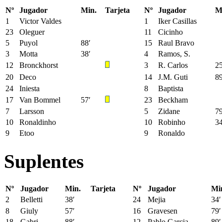
Nº
Jugador
Min.
Tarjeta
Nº
Jugador
M
1
Victor Valdes
1
Iker Casillas
23
Oleguer
11
Cicinho
5
Puyol
88′
15
Raul Bravo
3
Motta
38′
4
Ramos, S.
12
Bronckhorst
3
R. Carlos
25
20
Deco
14
J.M. Guti
89
24
Iniesta
8
Baptista
17
Van Bommel
57′
23
Beckham
7
Larsson
5
Zidane
79
10
Ronaldinho
10
Robinho
34
9
Etoo
9
Ronaldo
Suplentes
Nº
Jugador
Min.
Tarjeta
Nº
Jugador
Mi
2
Belletti
38′
24
Mejia
34′
8
Giuly
57′
16
Gravesen
79′
18
Gabri
88′
12
Pablo Garcia
89′