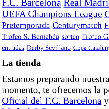
F.C. Barcelona
Real Madri
UEFA Champions League
C
Pretemporada
Centurymatch
F
Trofeo S. Bernabéu
sorteo
Trofeo 
entradas
Derby Sevillano
Copa Catalun
La tienda
Estamos preparando nuestra 
momento, te ofrecemos la po
Oficial del F.C. Barcelona
y