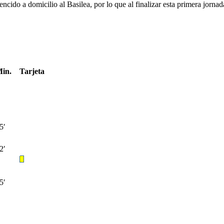
ido a domicilio al Basilea, por lo que al finalizar esta primera jornada
in.
Tarjeta
5′
2′
5′