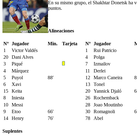
En su mismo grupo, el Shakhtar Donetsk ha venc
puntos.
Alineaciones
Nº
Jugador
Min.
Tarjeta
Nº
Jugador
M
1
Victor Valdés
1
Rui Patricio
20
Dani Alves
4
Polga
3
Piqué
7
Izmailov
4
Márquez
11
Derlei
5
Puyol
88′
12
Marco Caneira
8
6
Xavi
13
Tonel
15
Keita
20
Yannick Djaló
6
8
Iniesta
26
Rochemback
10
Messi
28
Joao Moutinho
9
Etoo
66′
30
Romagnoli
6
14
Henry
76′
78
Abel
Suplentes