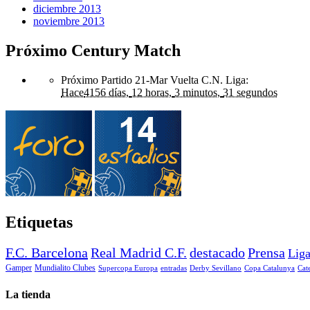
diciembre 2013
noviembre 2013
Próximo Century Match
Próximo Partido 21-Mar Vuelta C.N. Liga
:
Hace
4156 días,
12 horas,
3 minutos,
31 segundos
Etiquetas
F.C. Barcelona
Real Madrid C.F.
destacado
Prensa
Lig
Gamper
Mundialito Clubes
Supercopa Europa
entradas
Derby Sevillano
Copa Catalunya
Cat
La tienda