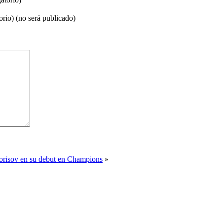
orio) (no será publicado)
orisov en su debut en Champions
»