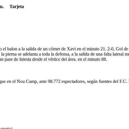
n.
Tarjeta
′
′
′
 el balon a la salida de un córner de Xavi en el minuto 21. 2-0, Gol de
 la pierna se adelanta a toda la defensa, a la salida de una falta latera
n pase de Iniesta desde el vértice del área. en el minuto 88.
gue en el Nou Camp, ante 98.772 espectadores, según fuentes del F.C.
atorio)