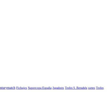
nturymatch
Fichajes
Supercopa España
Jugadores
Trofeo S. Bernabéu
sorteo
Trofeo