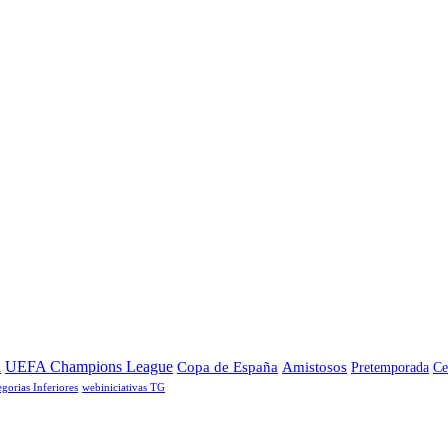
a
UEFA Champions League
Copa de España
Amistosos
Pretemporada
Ce
egorias Inferiores
webiniciativas TG