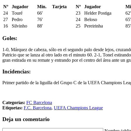
Nº
Jugador
Min.
Tarjeta
Nº
Jugador
Mi
24
Touré
66′
23
Helder Postiga
62
27
Pedro
76′
24
Beloso
65
16
Silvinho
88′
25
Pereirinha
85
Goles:
1-0, Márquez de cabeza, sólo en el segundo palo desde lejos, cruzando
Patricio que se lanza al otro lado en el minuto 60. 2-1, Tonel estirando
gran estirada en su remate y entrando por el centro del área ante un gra
Incidencias:
Primer partido de la liguilla del Grupo C de la UEFA Champions Lea
Categorías:
FC Barcelona
Etiquetas:
F.C. Barcelona
,
UEFA Champions League
Deja un comentario
Nombre (oblig