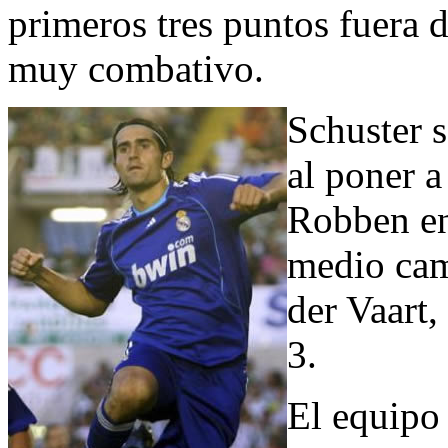
primeros tres puntos fuera 
muy combativo.
Schuster s
al poner a
Robben en
medio cam
der Vaart,
3.
El equipo