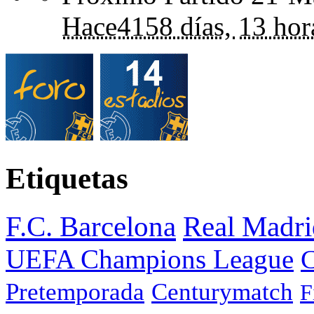
Hace
4158 días,
13 hor
Etiquetas
F.C. Barcelona
Real Madri
UEFA Champions League
C
Pretemporada
Centurymatch
F