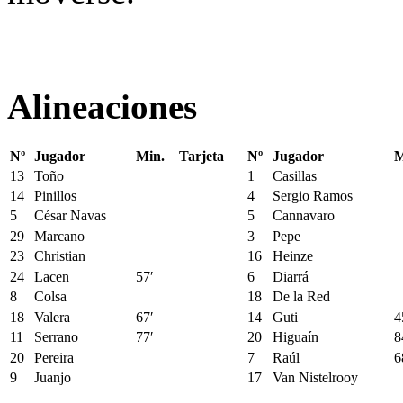
Alineaciones
Nº
Jugador
Min.
Tarjeta
Nº
Jugador
M
13
Toño
1
Casillas
14
Pinillos
4
Sergio Ramos
5
César Navas
5
Cannavaro
29
Marcano
3
Pepe
23
Christian
16
Heinze
24
Lacen
57′
6
Diarrá
8
Colsa
18
De la Red
18
Valera
67′
14
Guti
4
11
Serrano
77′
20
Higuaín
8
20
Pereira
7
Raúl
6
9
Juanjo
17
Van Nistelrooy