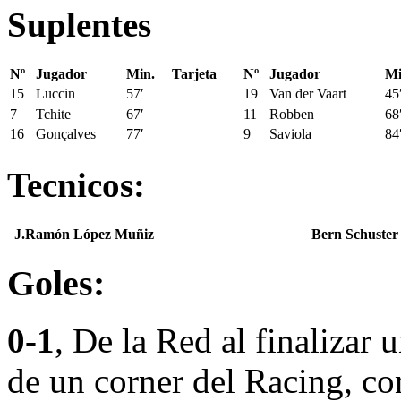
Suplentes
Nº
Jugador
Min.
Tarjeta
Nº
Jugador
Mi
15
Luccin
57′
19
Van der Vaart
45
7
Tchite
67′
11
Robben
68
16
Gonçalves
77′
9
Saviola
84
Tecnicos:
J.Ramón López Muñiz
Bern Schuster
Goles:
0-1
, De la Red al finalizar 
de un corner del Racing, co