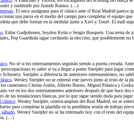
clásico
. A Planchart y Torrent, los encargados del scouting del Barça
uster y sustituirle por Juande Ramos. (…)
rpresas
. El once azulgrana para el clásico ante el Real Madrid parece q
eccionar una pieza en el medio del campo para completar el equipo que sa
bolista que debe formar en la medular junto a Xavi y Touré. El malí sup
io
. Eidur Gudjohnsen, Seydou Keita o Sergio Busquets. Una terna de jug
ciales, Pep Guardiola sigue cavilando la elección, que posiblemente no
sico
. No sé si los entrenamientos seguirán siendo a puerta cerrada. Ant
eocupaciones es saber si va a llegar a punto Sneijder para jugar contra 
 Schuster). Sneijder, a diferencia de anteriores entrenamientos, no salt
clásico
. Wesley Sneijder no se entrenó este jueves junto al resto de la 
 los canteranos Chema Antón, Alberto Bueno, Miguel Palanca y Gorka Jo
dejado ver en los dos entrenamientos anteriores después de que hace dos 
ro de las instalaciones blancas, por lo que sigue siendo duda para jugar
l clásico
. Wesley Sneijder, centrocampista del Real Madrid, no se entr
no para completar la plantilla en la penúltima sesión de trabajo previ
l sábado
. Wesley Sneijder no se ha entrenado hoy con el resto del equi
cha. (…)