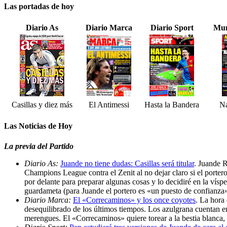
Las portadas de hoy
Diario As
Diario Marca
Diario Sport
Mun
Casillas y diez más
El Antimessi
Hasta la Bandera
Na
Las Noticias de Hoy
La previa del Partido
Diario As:
Juande no tiene dudas: Casillas será titular
. Juande R
Champions League contra el Zenit al no dejar claro si el portero
por delante para preparar algunas cosas y lo decidiré en la vís
guardameta (para Juande el portero es «un puesto de confianza»
Diario Marca:
El «Correcaminos» y los once coyotes
. La hora 
desequilibrado de los últimos tiempos. Los azulgrana cuentan en 
merengues. El «Correcaminos» quiere torear a la bestia blanca, 