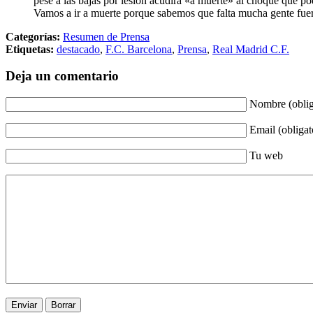
pese a las bajas por lesión acudirá «a muerte» al choque que pod
Vamos a ir a muerte porque sabemos que falta mucha gente fue
Categorías:
Resumen de Prensa
Etiquetas:
destacado
,
F.C. Barcelona
,
Prensa
,
Real Madrid C.F.
Deja un comentario
Nombre (oblig
Email (obligat
Tu web