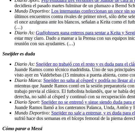
Diario Sport:
Pep estudiará tres versiones de Juande de cara al 
decidiera el pasado martes fulminar de un plumazo a Bernd Sch
Mundo Deportivo:
Los internautas confeccionan un once sin so
últimos encuentros contra rivales de primer nivel, sólo debe sel
el once azulgrana ante los blancos, señalan a Keita como el fut
(…)
Diario As:
Gudjohnsen gana enteros para sentar a Keita y Serg
estar muy claro. Dado a marear a la Prensa con sus equipos ini
reunión con sus ayudantes. (…)
Sneijder es duda
Diario As:
Sneijder no trabajó con el resto y es duda para el clá
Juande Ramos como técnico madridista. Uno de sus principales pr
visto ayer en Valdebebas (15 minutos a puerta abierta, como con
Diario Marca:
Sneijder no salta al césped y podría no llegar al 
mientras que Juande Ramos contó en la sesión preparatoria con
trabajo previa al clásico. El futbolista holandés, que se había 
derecha, no saltó al césped y continuó con su recuperación dent
Diario Sport:
Sneijder no se entrenó y sigue siendo duda para e
Juande Ramos llamó a los canteranos Palanca, Unda, Antón y Bue
Mundo Deportivo:
Sneijder no sale a entrenar, y es duda para e
sufrió hace dos semanas en el bíceps femoral de la pierna dere
Cómo parar a Messi