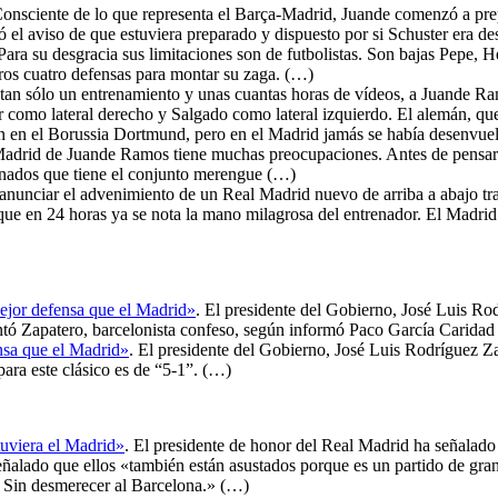
Consciente de lo que representa el Barça-Madrid, Juande comenzó a prepa
el aviso de que estuviera preparado y dispuesto por si Schuster era de
ra su desgracia sus limitaciones son de futbolistas. Son bajas Pepe, He
otros cuatro defensas para montar su zaga. (…)
tan sólo un entrenamiento y unas cuantas horas de vídeos, a Juande Ra
r como lateral derecho y Salgado como lateral izquierdo. El alemán, que
ón en el Borussia Dortmund, pero en el Madrid jamás se había desenvuel
Madrid de Juande Ramos tiene muchas preocupaciones. Antes de pensar 
ionados que tiene el conjunto merengue (…)
anunciar el advenimiento de un Real Madrid nuevo de arriba a abajo tra
ue en 24 horas ya se nota la mano milagrosa del entrenador. El Madrid 
mejor defensa que el Madrid»
. El presidente del Gobierno, José Luis Ro
ó Zapatero, barcelonista confeso, según informó Paco García Caridad
nsa que el Madrid»
. El presidente del Gobierno, José Luis Rodríguez Za
ara este clásico es de “5-1”. (…)
tuviera el Madrid»
. El presidente de honor del Real Madrid ha señalad
eñalado que ellos «también están asustados porque es un partido de gra
 Sin desmerecer al Barcelona.» (…)