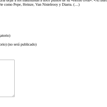
ría dejar a los madridistas a doce puntos de su «eterno rival». «Al Barc
rte como Pepe, Heinze, Van Nistelrooy y Diarra. (…)
atorio)
orio) (no será publicado)