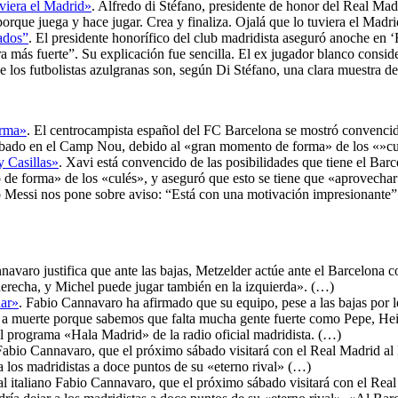
uviera el Madrid»
. Alfredo di Stéfano, presidente de honor del Real Mad
rque juega y hace jugar. Crea y finaliza. Ojalá que lo tuviera el Madr
ados”
. El presidente honorífico del club madridista aseguró anoche en
ra más fuerte”. Su explicación fue sencilla. El ex jugador blanco con
e los futbolistas azulgranas son, según Di Stéfano, una clara muestra d
orma»
. El centrocampista español del FC Barcelona se mostró convencido
sábado en el Camp Nou, debido al «gran momento de forma» de los «»cu
y Casillas»
. Xavi está convencido de las posibilidades que tiene el Barc
e forma» de los «culés», y aseguró que esto se tiene que «aprovecha
o Messi nos pone sobre aviso: “Está con una motivación impresionante”.
navaro justifica que ante las bajas, Metzelder actúe ante el Barcelona 
erecha, y Michel puede jugar también en la izquierda». (…)
nar»
. Fabio Cannavaro ha afirmado que su equipo, pese a las bajas por 
ir a muerte porque sabemos que falta mucha gente fuerte como Pepe, Hei
l programa «Hala Madrid» de la radio oficial madridista. (…)
Fabio Cannavaro, que el próximo sábado visitará con el Real Madrid al 
a los madridistas a doce puntos de su «eterno rival» (…)
ral italiano Fabio Cannavaro, que el próximo sábado visitará con el Rea