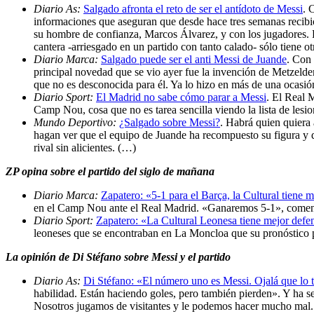
Diario As:
Salgado afronta el reto de ser el antídoto de Messi
. 
informaciones que aseguran que desde hace tres semanas recibió 
su hombre de confianza, Marcos Álvarez, y con los jugadores. Pa
cantera -arriesgado en un partido con tanto calado- sólo tiene 
Diario Marca:
Salgado puede ser el anti Messi de Juande
. Con 
principal novedad que se vio ayer fue la invención de Metzelde
que no es desconocida para él. Ya lo hizo en más de una ocasi
Diario Sport:
El Madrid no sabe cómo parar a Messi
. El Real 
Camp Nou, cosa que no es tarea sencilla viendo la lista de les
Mundo Deportivo:
¿Salgado sobre Messi?
. Habrá quien quiera 
hagan ver que el equipo de Juande ha recompuesto su figura y q
rival sin alicientes. (…)
ZP opina sobre el partido del siglo de mañana
Diario Marca:
Zapatero: «5-1 para el Barça, la Cultural tiene 
en el Camp Nou ante el Real Madrid. «Ganaremos 5-1», coment
Diario Sport:
Zapatero: «La Cultural Leonesa tiene mejor defe
leoneses que se encontraban en La Moncloa que su pronóstico p
La opinión de Di Stéfano sobre Messi y el partido
Diario As:
Di Stéfano: «El número uno es Messi. Ojalá que lo 
habilidad. Están haciendo goles, pero también pierden». Y ha s
Nosotros jugamos de visitantes y le podemos hacer mucho mal.