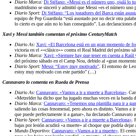
Diario Marca:
Di Stéfano: «Messi es el número uno, ojalá lo t
madridismo se sinceró y admitió que Messi «es el número uno po
Diario Sport:
Di Stéfano: “Los jugadores del Barça están asust
equipo de Pep Guardiola “está asustado por no decir otra palab
lo cierto es que aún no lo han conseguido”. Las declaraciones d
Xavi y Messi también comentan el próximo CenturyMatch
Diario As:
Xavi: «El Barcelona está en un gran momento de f
victoria en el «»clásico»» contra el Real Madrid del próximo 
Diario Marca:
Xavi: «Siempre hay que tener en cuenta a Raúl 
del próximo sábado en el Camp Nou, debido al «gran momento d
Diario Sport:
Messi: “Estoy muy motivado”
. El entorno de Le
estoy muy motivado con este partido” (…)
Cannavaro lo comenta en Rueda de Prensa
Diario As:
Cannavaro: «Vamos a ir a muerte a Barcelona»
. Can
«Metzelder ha dicho que ha jugado muchas veces en la banda d
Diario Marca:
Cannavaro: «Tenemos una plantilla para ir a ga
saliendo las cosas fenomenal, pero ahora es distinto. Vamos a 
que puede perfectamente ir a ganar», ha declarado Cannavaro a
Diario Sport:
Cannavaro: «Vamos a ir a muerte a Barcelona»
. 
bajas por lesión acudirá «a muerte» al choque que podría dejar 
Mundo Deportivo:
Cannavaro: «Vamos a ir a muerte»
. El cent