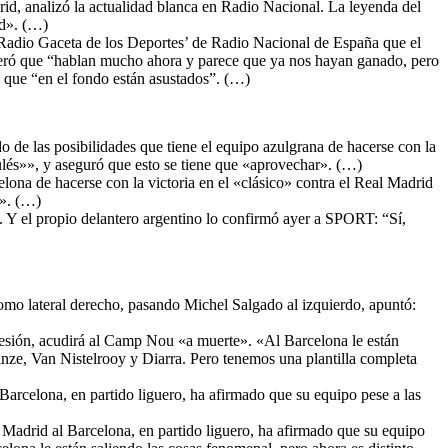
rid, analizó la actualidad blanca en Radio Nacional. La leyenda del
id». (…)
 ‘Radio Gaceta de los Deportes’ de Radio Nacional de España que el
sideró que “hablan mucho ahora y parece que ya nos hayan ganado, pero
e que “en el fondo están asustados”. (…)
 de las posibilidades que tiene el equipo azulgrana de hacerse con la
lés»», y aseguró que esto se tiene que «aprovechar». (…)
elona de hacerse con la victoria en el «clásico» contra el Real Madrid
r». (…)
 Y el propio delantero argentino lo confirmó ayer a SPORT: “Sí,
como lateral derecho, pasando Michel Salgado al izquierdo, apuntó:
lesión, acudirá al Camp Nou «a muerte». «Al Barcelona le están
nze, Van Nistelrooy y Diarra. Pero tenemos una plantilla completa
Barcelona, en partido liguero, ha afirmado que su equipo pese a las
l Madrid al Barcelona, en partido liguero, ha afirmado que su equipo