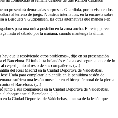
 se les ha complicado la semana después de que Ramón Calderón
ue no presentará demasiadas sorpresas. Guardiola, por lo visto en los
ltará al terreno de juego. Nuestros internautas, en la encuesta sobre
era a Busquets y Gudjohnsen, las otras alternativas que maneja Pep.
adores para una única posición en la zona ancha. El resto, parece
 haga hasta el sábado por la mañana, cuando mantenga la última
es hay que ir resolviendo otros problemas», dijo en su presentación
el Barcelona. El futbolista holandés es baja casi segura a tenor de lo
ó al césped junto al resto de sus compañeros. (…)
plantilla del Real Madrid en la Ciudad Deportiva de Valdebebas,
sé Unda para completar la plantilla en la penúltima sesión de
semanas sufriera una lesión muscular en el bíceps femoral de la pierna
 contra el Barcelona. (…)
enó junto a sus compañeros en la Ciudad Deportiva de Valdebebas.
a al choque ante el Barcelona. (…)
po en la Ciudad Deportiva de Valdebebas, a causa de la lesión que