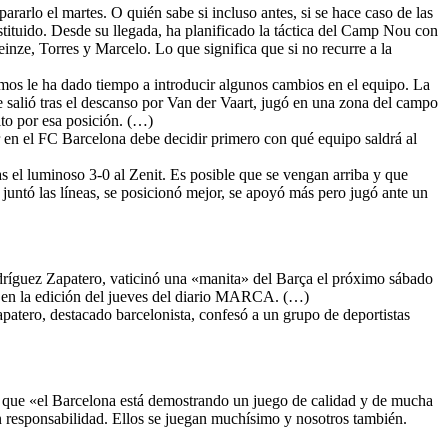
rarlo el martes. O quién sabe si incluso antes, si se hace caso de las
stituido. Desde su llegada, ha planificado la táctica del Camp Nou con
inze, Torres y Marcelo. Lo que significa que si no recurre a la
mos le ha dado tiempo a introducir algunos cambios en el equipo. La
 salió tras el descanso por Van der Vaart, jugó en una zona del campo
to por esa posición. (…)
en el FC Barcelona debe decidir primero con qué equipo saldrá al
s el luminoso 3-0 al Zenit. Es posible que se vengan arriba y que
juntó las líneas, se posicionó mejor, se apoyó más pero jugó ante un
dríguez Zapatero, vaticinó una «manita» del Barça el próximo sábado
 en la edición del jueves del diario MARCA. (…)
patero, destacado barcelonista, confesó a un grupo de deportistas
o que «el Barcelona está demostrando un juego de calidad y de mucha
n responsabilidad. Ellos se juegan muchísimo y nosotros también.