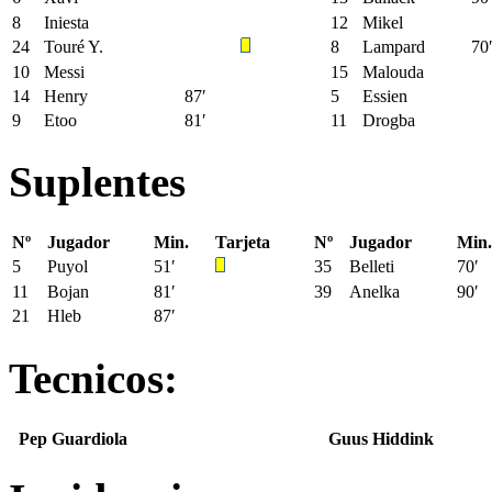
8
Iniesta
12
Mikel
24
Touré Y.
8
Lampard
70
10
Messi
15
Malouda
14
Henry
87′
5
Essien
9
Etoo
81′
11
Drogba
Suplentes
Nº
Jugador
Min.
Tarjeta
Nº
Jugador
Min.
5
Puyol
51′
35
Belleti
70′
11
Bojan
81′
39
Anelka
90′
21
Hleb
87′
Tecnicos:
Pep Guardiola
Guus Hiddink