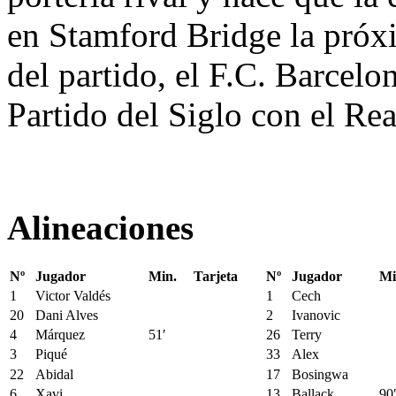
en Stamford Bridge la próx
del partido, el F.C. Barcelo
Partido del Siglo con el Rea
Alineaciones
Nº
Jugador
Min.
Tarjeta
Nº
Jugador
Mi
1
Victor Valdés
1
Cech
20
Dani Alves
2
Ivanovic
4
Márquez
51′
26
Terry
3
Piqué
33
Alex
22
Abidal
17
Bosingwa
6
Xavi
13
Ballack
90