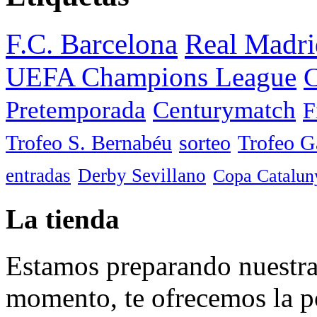
F.C. Barcelona
Real Madri
UEFA Champions League
C
Pretemporada
Centurymatch
F
Trofeo S. Bernabéu
sorteo
Trofeo 
entradas
Derby Sevillano
Copa Catalun
La tienda
Estamos preparando nuestra 
momento, te ofrecemos la po