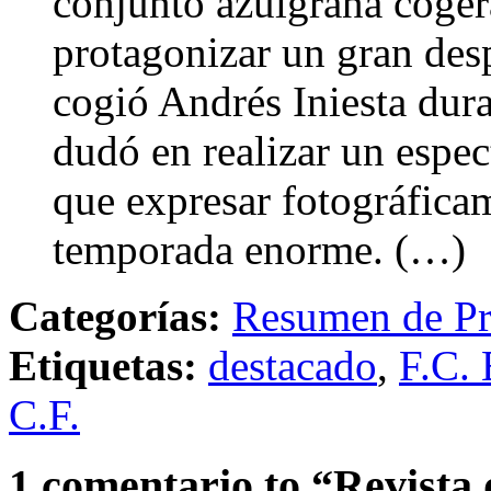
conjunto azulgrana cogerá
protagonizar un gran des
cogió Andrés Iniesta dura
dudó en realizar un espec
que expresar fotográficam
temporada enorme. (…)
Categorías:
Resumen de Pr
Etiquetas:
destacado
,
F.C. 
C.F.
1 comentario to “Revista 