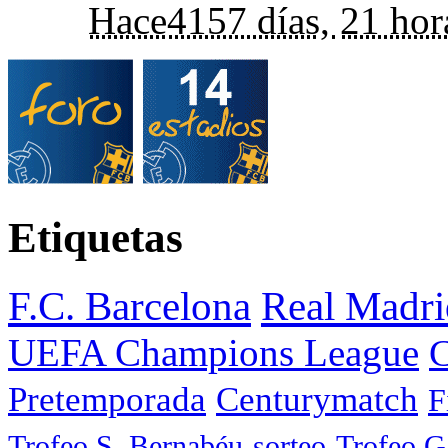
Hace
4157 días,
21 hor
Etiquetas
F.C. Barcelona
Real Madri
UEFA Champions League
C
Pretemporada
Centurymatch
F
Trofeo S. Bernabéu
sorteo
Trofeo 