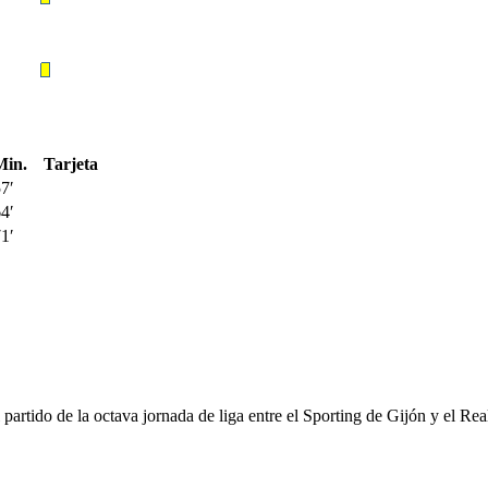
Min.
Tarjeta
7′
4′
1′
artido de la octava jornada de liga entre el Sporting de Gijón y el Re