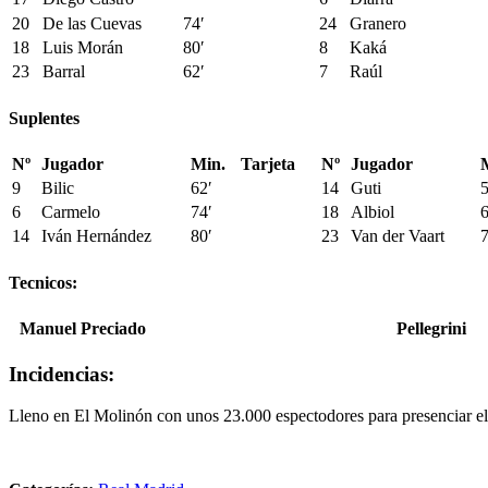
20
De las Cuevas
74′
24
Granero
18
Luis Morán
80′
8
Kaká
23
Barral
62′
7
Raúl
Suplentes
Nº
Jugador
Min.
Tarjeta
Nº
Jugador
9
Bilic
62′
14
Guti
5
6
Carmelo
74′
18
Albiol
6
14
Iván Hernández
80′
23
Van der Vaart
7
Tecnicos:
Manuel Preciado
Pellegrini
Incidencias:
Lleno en El Molinón con unos 23.000 espectodores para presenciar el p