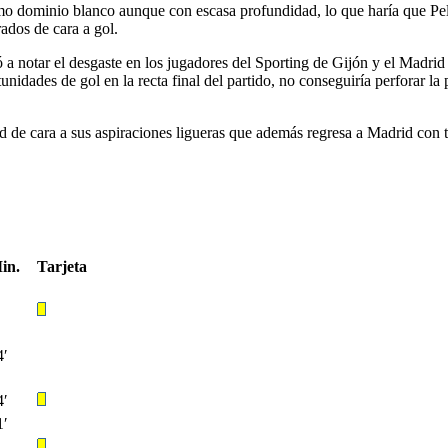
 dominio blanco aunque con escasa profundidad, lo que haría que Pelle
ados de cara a gol.
ó a notar el desgaste en los jugadores del Sporting de Gijón y el Madrid
nidades de gol en la recta final del partido, no conseguiría perforar la po
d de cara a sus aspiraciones ligueras que además regresa a Madrid con t
in.
Tarjeta
4′
4′
1′