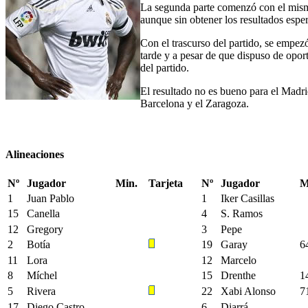
La segunda parte comenzó con el mismo
aunque sin obtener los resultados esper
Con el trascurso del partido, se empez
tarde y a pesar de que dispuso de oportu
del partido.
El resultado no es bueno para el Madri
Barcelona y el Zaragoza.
Alineaciones
Nº
Jugador
Min.
Tarjeta
Nº
Jugador
M
1
Juan Pablo
1
Iker Casillas
15
Canella
4
S. Ramos
12
Gregory
3
Pepe
2
Botía
19
Garay
6
11
Lora
12
Marcelo
8
Míchel
15
Drenthe
1
5
Rivera
22
Xabi Alonso
7
17
Diego Castro
6
Diarrá