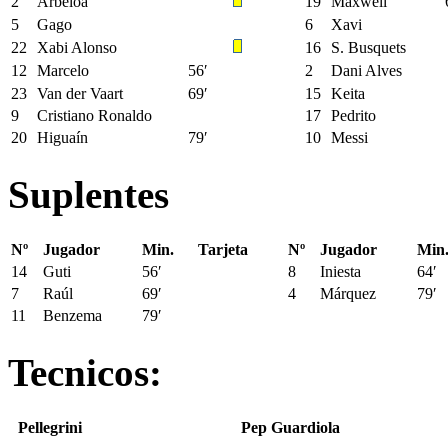
2
Arbeloa
19
Maxwell
5
Gago
6
Xavi
22
Xabi Alonso
16
S. Busquets
12
Marcelo
56′
2
Dani Alves
23
Van der Vaart
69′
15
Keita
9
Cristiano Ronaldo
17
Pedrito
20
Higuaín
79′
10
Messi
Suplentes
Nº
Jugador
Min.
Tarjeta
Nº
Jugador
Min
14
Guti
56′
8
Iniesta
64′
7
Raúl
69′
4
Márquez
79′
11
Benzema
79′
Tecnicos:
Pellegrini
Pep Guardiola