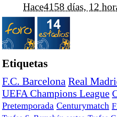
Hace
4158 días,
12 hor
Etiquetas
F.C. Barcelona
Real Madri
UEFA Champions League
C
Pretemporada
Centurymatch
F