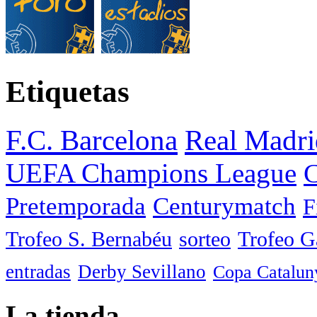
Etiquetas
F.C. Barcelona
Real Madri
UEFA Champions League
C
Pretemporada
Centurymatch
F
Trofeo S. Bernabéu
sorteo
Trofeo 
entradas
Derby Sevillano
Copa Catalun
La tienda