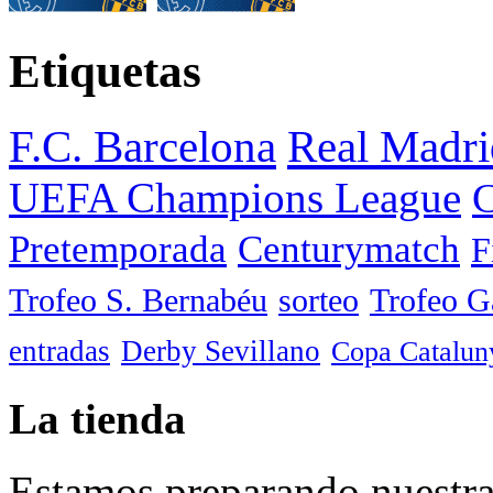
Etiquetas
F.C. Barcelona
Real Madri
UEFA Champions League
C
Pretemporada
Centurymatch
F
Trofeo S. Bernabéu
sorteo
Trofeo 
entradas
Derby Sevillano
Copa Catalun
La tienda
Estamos preparando nuestra 