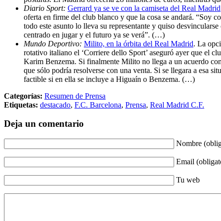
Diario Sport:
Gerrard ya se ve con la camiseta del Real Madrid
oferta en firme del club blanco y que la cosa se andará. “Soy c
todo este asunto lo lleva su representante y quiso desvinculars
centrado en jugar y el futuro ya se verá”. (…)
Mundo Deportivo:
Milito, en la órbita del Real Madrid
. La opci
rotativo italiano el ‘Corriere dello Sport’ aseguró ayer que el 
Karim Benzema. Si finalmente Milito no llega a un acuerdo con 
que sólo podría resolverse con una venta. Si se llegara a esa sit
factible si en ella se incluye a Higuaín o Benzema. (…)
Categorías:
Resumen de Prensa
Etiquetas:
destacado
,
F.C. Barcelona
,
Prensa
,
Real Madrid C.F.
Deja un comentario
Nombre (oblig
Email (obligat
Tu web