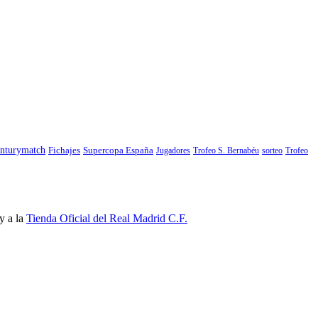
nturymatch
Fichajes
Supercopa España
Jugadores
Trofeo S. Bernabéu
sorteo
Trofeo
y a la
Tienda Oficial del Real Madrid C.F.