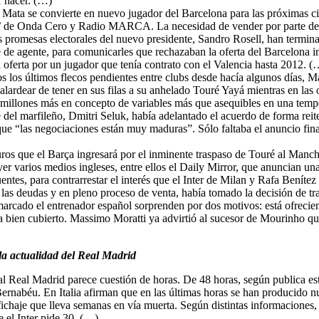
r hacer. (…)
n Mata se convierte en nuevo jugador del Barcelona para las próximas 
e’ de Onda Cero y Radio MARCA. La necesidad de vender por parte del V
s promesas electorales del nuevo presidente, Sandro Rosell, han termin
ce de agente, para comunicarles que rechazaban la oferta del Barcelona 
a oferta por un jugador que tenía contrato con el Valencia hasta 2012. (
os los últimos flecos pendientes entre clubs desde hacía algunos días, 
e alardear de tener en sus filas a su anhelado Touré Yayá mientras en l
 millones más en concepto de variables más que asequibles en una temp
 del marfileño, Dmitri Seluk, había adelantado el acuerdo de forma reit
que “las negociaciones están muy maduras”. Sólo faltaba el anuncio final
ros que el Barça ingresará por el inminente traspaso de Touré al Manche
er varios medios ingleses, entre ellos el Daily Mirror, que anuncian un
ntes, para contrarrestar el interés que el Inter de Milan y Rafa Benít
 las deudas y en pleno proceso de venta, había tomado la decisión de tra
 marcado el entrenador español sorprenden por dos motivos: está ofrecie
ra bien cubierto. Massimo Moratti ya advirtió al sucesor de Mourinho q
la actualidad del Real Madrid
al Real Madrid parece cuestión de horas. De 48 horas, según publica es
l Bernabéu. En Italia afirman que en las últimas horas se han producido
fichaje que lleva semanas en vía muerta. Según distintas informaciones,
e el Inter pide 30. (…)