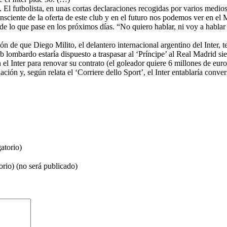
. El futbolista, en unas cortas declaraciones recogidas por varios medi
onsciente de la oferta de este club y en el futuro nos podemos ver en el
e de lo que pase en los próximos días. “No quiero hablar, ni voy a habl
ón de que Diego Milito, el delantero internacional argentino del Inter, 
club lombardo estaría dispuesto a traspasar al ‘Príncipe’ al Real Madrid
el Inter para renovar su contrato (el goleador quiere 6 millones de eur
uación y, según relata el ‘Corriere dello Sport’, el Inter entablaría con
atorio)
orio) (no será publicado)