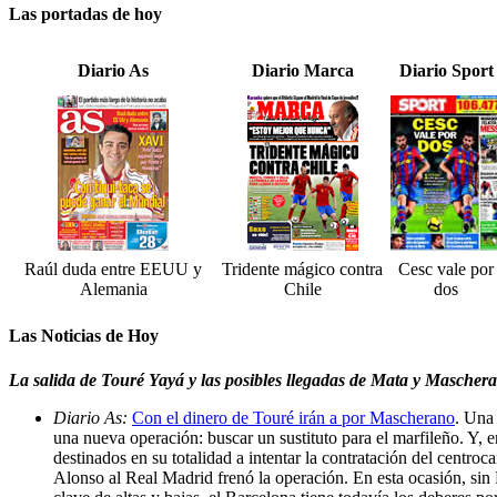
Las portadas de hoy
Diario As
Diario Marca
Diario Sport
Raúl duda entre EEUU y
Tridente mágico contra
Cesc vale por
Alemania
Chile
dos
Las Noticias de Hoy
La salida de Touré Yayá y las posibles llegadas de Mata y Mascheran
Diario As:
Con el dinero de Touré irán a por Mascherano
. Una
una nueva operación: buscar un sustituto para el marfileño. Y, e
destinados en su totalidad a intentar la contratación del centro
Alonso al Real Madrid frenó la operación. En esta ocasión, sin R