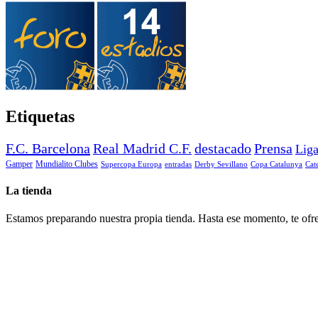
Etiquetas
F.C. Barcelona
Real Madrid C.F.
destacado
Prensa
Lig
Gamper
Mundialito Clubes
Supercopa Europa
entradas
Derby Sevillano
Copa Catalunya
Cat
La tienda
Estamos preparando nuestra propia tienda. Hasta ese momento, te ofre