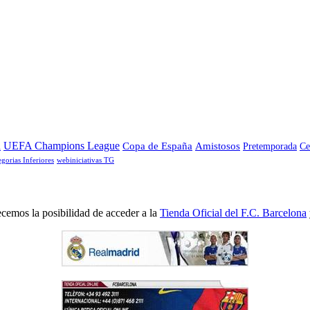
a
UEFA Champions League
Copa de España
Amistosos
Pretemporada
Ce
egorias Inferiores
webiniciativas TG
cemos la posibilidad de acceder a la
Tienda Oficial del F.C. Barcelona