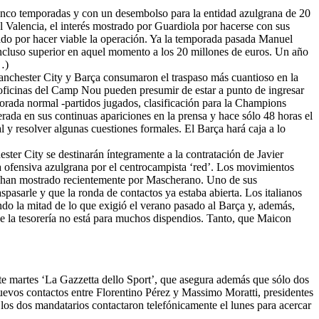
cinco temporadas y con un desembolso para la entidad azulgrana de 20
alencia, el interés mostrado por Guardiola por hacerse con sus
ado por hacer viable la operación. Ya la temporada pasada Manuel
incluso superior en aquel momento a los 20 millones de euros. Un año
…)
Manchester City y Barça consumaron el traspaso más cuantioso en la
as oficinas del Camp Nou pueden presumir de estar a punto de ingresar
orada normal -partidos jugados, clasificación para la Champions
erada en sus continuas apariciones en la prensa y hace sólo 48 horas el
 y resolver algunas cuestiones formales. El Barça hará caja a lo
ster City se destinarán íntegramente a la contratación de Javier
a ofensiva azulgrana por el centrocampista ‘red’. Los movimientos
ez han mostrado recientemente por Mascherano. Uno de sus
spasarle y que la ronda de contactos ya estaba abierta. Los italianos
ndo la mitad de lo que exigió el verano pasado al Barça y, además,
ue la tesorería no está para muchos dispendios. Tanto, que Maicon
te martes ‘La Gazzetta dello Sport’, que asegura además que sólo dos
 nuevos contactos entre Florentino Pérez y Massimo Moratti, presidentes
 los dos mandatarios contactaron telefónicamente el lunes para acercar