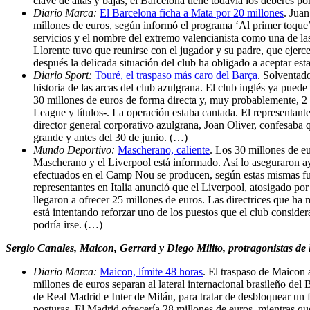
clave de altas y bajas, el Barcelona tiene todavía los deberes po
Diario Marca:
El Barcelona ficha a Mata por 20 millones
. Jua
millones de euros, según informó el programa ‘Al primer toqu
servicios y el nombre del extremo valencianista como una de la
Llorente tuvo que reunirse con el jugador y su padre, que ejer
después la delicada situación del club ha obligado a aceptar est
Diario Sport:
Touré, el traspaso más caro del Barça
. Solventad
historia de las arcas del club azulgrana. El club inglés ya pued
30 millones de euros de forma directa y, muy probablemente, 2
League y títulos-. La operación estaba cantada. El representante
director general corporativo azulgrana, Joan Oliver, confesaba 
grande y antes del 30 de junio. (…)
Mundo Deportivo:
Mascherano, caliente
. Los 30 millones de eu
Mascherano y el Liverpool está informado. Así lo aseguraron ay
efectuados en el Camp Nou se producen, según estas mismas fue
representantes en Italia anunció que el Liverpool, atosigado por
llegaron a ofrecer 25 millones de euros. Las directrices que ha
está intentando reforzar uno de los puestos que el club conside
podría irse. (…)
Sergio Canales, Maicon, Gerrard y Diego Milito, protragonistas de 
Diario Marca:
Maicon, límite 48 horas
. El traspaso de Maicon 
millones de euros separan al lateral internacional brasileño de
de Real Madrid e Inter de Milán, para tratar de desbloquear un 
posturas. El Madrid ofrecería 28 millones de euros, mientras qu