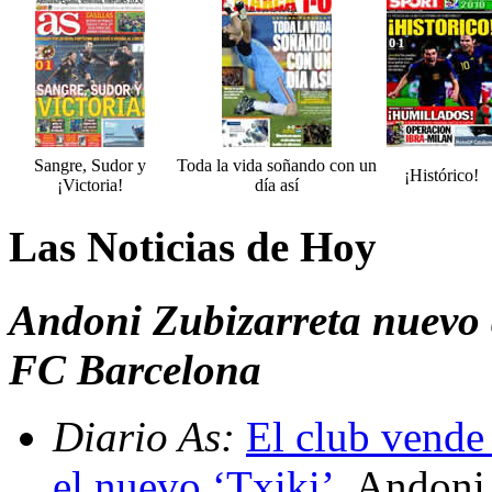
Sangre, Sudor y
Toda la vida soñando con un
¡Histórico!
¡Victoria!
día así
Las Noticias de Hoy
Andoni Zubizarreta nuevo d
FC Barcelona
Diario As:
El club vende 
el nuevo ‘Txiki’
. Andoni