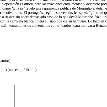
a operación es difícil, pero las relaciones entre técnico y delantero po
El diario ‘El País’ reveló una reprimenda pública de Mourinho al delan
motivadoras. El portugués, según esta versión, le espetó: “¿Pero tú qu
 a su aire sin hacer demasiado caso de lo que decía Mourinho. Ya al ini
n la camiseta blanca no era él, sino que era su hermano. Lo hizo en cl
 están tomando estos comentarios como ‘dardos’ para motivar a Benzema,
atorio)
orio) (no será publicado)