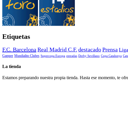
Etiquetas
F.C. Barcelona
Real Madrid C.F.
destacado
Prensa
Lig
Gamper
Mundialito Clubes
Supercopa Europa
entradas
Derby Sevillano
Copa Catalunya
Cat
La tienda
Estamos preparando nuestra propia tienda. Hasta ese momento, te ofre