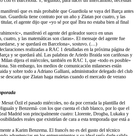
ó con el Barcelona. Y, segundo, para hacer un intercambio, necesitas
, manifestó que es más probable que Guardiola se vaya del Barça antes
n. Guardiola tiene contrato por un año y Zlatan por cuatro, y las
tular, el agente dijo que «yo sé por qué Ibra no estaba bien al final
rahimovic», manifestó el agente del goleador sueco en unas
 cuatro, y las matemáticas son claras». El mensaje del agente fue
 quedarse, y se quedará en Barcelona», sostuvo. (…)
declaraciones realizadas a RAC 1 detalladas en la próxima página de
 Barça y se quedará ahí. Las palabras de Ariedo Braida son cariñosas y
l Milan dijera el miércoles, también en RAC 1, que «todo es posible»
elona. Sin embargo, los medios de comunicación milaneses están
aida y sobre todo a Adriano Galliani, administrador delegado del club
o se descarta que Zlatan haga maletas cuando el mercado de verano
emporada
Mesut Özil el pasado miércoles, no da por cerrada la plantilla del
 Higuaín y Benzemá- con los que cuenta el club blanco, por lo que el
 Real Madrid son principalmente cuatro: Llorente, Drogba, Lukaku y
sibilidades reales que existirían de cara a esta temporada que está a
mente a Karim Benzema. El francés no es del gusto del técnico
do advertencias en los entrenamientos y su ideal sería darle salida,