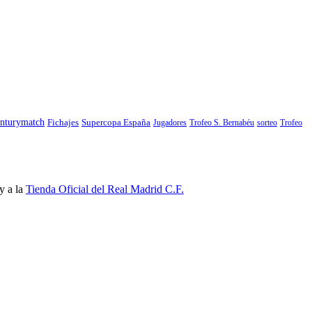
nturymatch
Fichajes
Supercopa España
Jugadores
Trofeo S. Bernabéu
sorteo
Trofeo
y a la
Tienda Oficial del Real Madrid C.F.