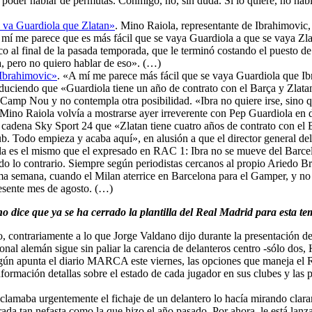
poder hablar de permutas. Conmigo, no, sin duda. Si lo quiere, no habl
se va Guardiola que Zlatan»
. Mino Raiola, representante de Ibrahimovic
í me parece que es más fácil que se vaya Guardiola a que se vaya Zlata
 al final de la pasada temporada, que le terminó costando el puesto de ti
a, pero no quiero hablar de eso». (…)
 Ibrahimovic»
. «A mí me parece más fácil que se vaya Guardiola que Ib
duciendo que «Guardiola tiene un año de contrato con el Barça y Zlatan,
l Camp Nou y no contempla otra posibilidad. «Ibra no quiere irse, sino
 Mino Raiola volvía a mostrarse ayer irreverente con Pep Guardiola en 
 la cadena Sky Sport 24 que «Zlatan tiene cuatro años de contrato con el
b. Todo empieza y acaba aquí», en alusión a que el director general de
aiola es el mismo que el expresado en RAC 1: Ibra no se mueve del Barc
do lo contrario. Siempre según periodistas cercanos al propio Ariedo Br
xima semana, cuando el Milan aterrice en Barcelona para el Gamper, y n
resente mes de agosto. (…)
no dice que ya se ha cerrado la plantilla del Real Madrid para esta t
, contrariamente a lo que Jorge Valdano dijo durante la presentación de 
onal alemán sigue sin paliar la carencia de delanteros centro -sólo dos,
 Según apunta el diario MARCA este viernes, las opciones que maneja el
ormación detallas sobre el estado de cada jugador en sus clubes y las po
lamaba urgentemente el fichaje de un delantero lo hacía mirando clara
da tan nefasta como la que hizo el año pasado. Por ahora, le está lanzan