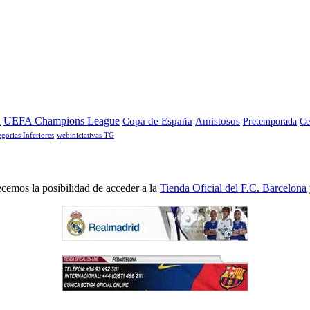
a
UEFA Champions League
Copa de España
Amistosos
Pretemporada
Ce
egorias Inferiores
webiniciativas TG
cemos la posibilidad de acceder a la
Tienda Oficial del F.C. Barcelona