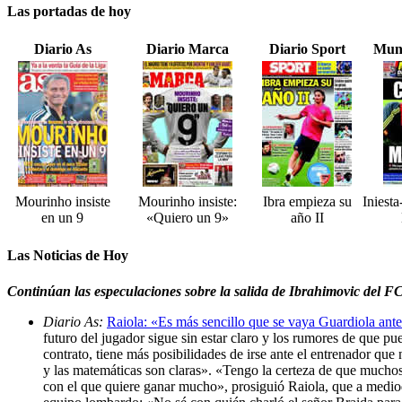
Las portadas de hoy
Diario As
Diario Marca
Diario Sport
Mun
Mourinho insiste
Mourinho insiste:
Ibra empieza su
Iniest
en un 9
«Quiero un 9»
año II
Las Noticias de Hoy
Continúan las especulaciones sobre la salida de Ibrahimovic del F
Diario As:
Raiola: «Es más sencillo que se vaya Guardiola ante
futuro del jugador sigue sin estar claro y los rumores de que pu
contrato, tiene más posibilidades de irse ante el entrenador qu
y las matemáticas son claras». «Tengo la certeza de que muchos 
con el que quiere ganar mucho», prosiguió Raiola, que a mediodí