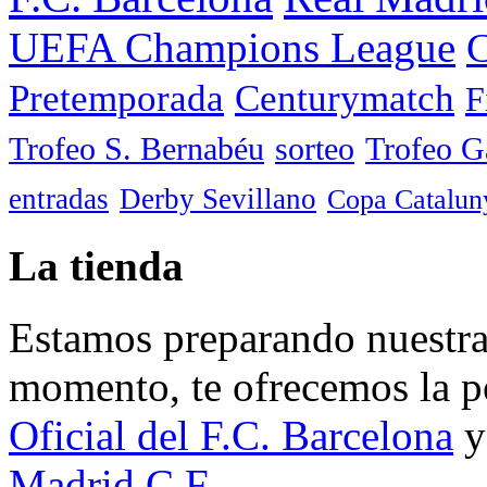
UEFA Champions League
C
Pretemporada
Centurymatch
F
Trofeo S. Bernabéu
sorteo
Trofeo 
entradas
Derby Sevillano
Copa Catalun
La tienda
Estamos preparando nuestra 
momento, te ofrecemos la po
Oficial del F.C. Barcelona
y
Madrid C.F.