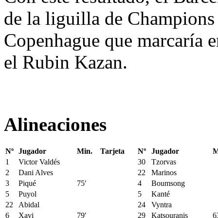
de la liguilla de Champions 
Copenhague que marcaría en 
el Rubin Kazan.
Alineaciones
Nº
Jugador
Min.
Tarjeta
Nº
Jugador
M
1
Victor Valdés
30
Tzorvas
2
Dani Alves
22
Marinos
3
Piqué
75′
4
Boumsong
5
Puyol
5
Kanté
22
Abidal
24
Vyntra
6
Xavi
79′
29
Katsouranis
6