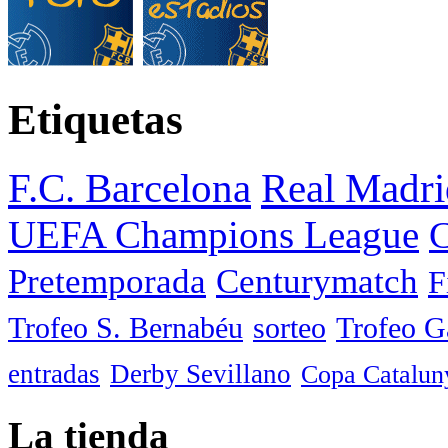
Etiquetas
F.C. Barcelona
Real Madri
UEFA Champions League
C
Pretemporada
Centurymatch
F
Trofeo S. Bernabéu
sorteo
Trofeo 
entradas
Derby Sevillano
Copa Catalun
La tienda