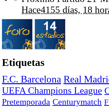
Hace
4155 días,
18 hor
Etiquetas
F.C. Barcelona
Real Madri
UEFA Champions League
C
Pretemporada
Centurymatch
F