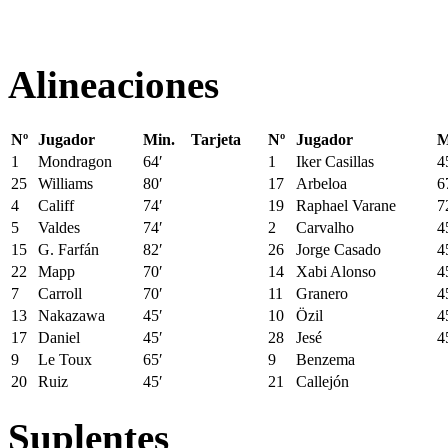
Alineaciones
Nº
Jugador
Min.
Tarjeta
Nº
Jugador
M
1
Mondragon
64′
1
Iker Casillas
4
25
Williams
80′
17
Arbeloa
6
4
Califf
74′
19
Raphael Varane
7
5
Valdes
74′
2
Carvalho
4
15
G. Farfán
82′
26
Jorge Casado
4
22
Mapp
70′
14
Xabi Alonso
4
7
Carroll
70′
11
Granero
4
13
Nakazawa
45′
10
Özil
4
17
Daniel
45′
28
Jesé
4
9
Le Toux
65′
9
Benzema
20
Ruiz
45′
21
Callejón
Suplentes