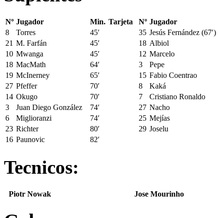
Nº
Jugador
Min.
Tarjeta
Nº
Jugador
8
Torres
45′
35
Jesús Fernández (67′)
21
M. Farfán
45′
18
Albiol
10
Mwanga
45′
12
Marcelo
18
MacMath
64′
3
Pepe
19
McInerney
65′
15
Fabio Coentrao
27
Pfeffer
70′
8
Kaká
14
Okugo
70′
7
Cristiano Ronaldo
3
Juan Diego González
74′
27
Nacho
6
Miglioranzi
74′
25
Mejías
23
Richter
80′
29
Joselu
16
Paunovic
82′
Tecnicos:
Piotr Nowak
Jose Mourinho