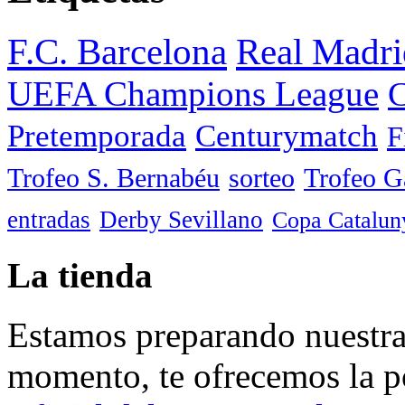
F.C. Barcelona
Real Madri
UEFA Champions League
C
Pretemporada
Centurymatch
F
Trofeo S. Bernabéu
sorteo
Trofeo 
entradas
Derby Sevillano
Copa Catalun
La tienda
Estamos preparando nuestra 
momento, te ofrecemos la po