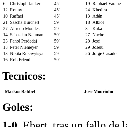
6
Christoph Janker
45′
19
Raphael Varane
12
Ronny
45′
24
Khedira
10
Raffael
45′
13
Adán
21
Sascha Burchert
59′
18
Albiol
27
Alfredo Morales
59′
8
Kaká
14
Sebastian Neumann
59′
27
Nacho
23
Fanol Perdedaj
59′
28
Jesé
18
Peter Niemeyer
59′
29
Joselu
13
Nikita Rukavytsya
59′
26
Jorge Casado
16
Rob Friend
59′
Tecnicos:
Markus Babbel
Jose Mourinho
Goles:
1-0
, Ebert, tras un fallo de 