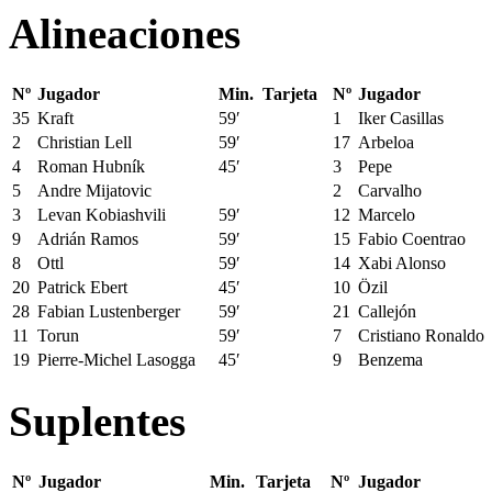
Alineaciones
Nº
Jugador
Min.
Tarjeta
Nº
Jugador
35
Kraft
59′
1
Iker Casillas
2
Christian Lell
59′
17
Arbeloa
4
Roman Hubník
45′
3
Pepe
5
Andre Mijatovic
2
Carvalho
3
Levan Kobiashvili
59′
12
Marcelo
9
Adrián Ramos
59′
15
Fabio Coentrao
8
Ottl
59′
14
Xabi Alonso
20
Patrick Ebert
45′
10
Özil
28
Fabian Lustenberger
59′
21
Callejón
11
Torun
59′
7
Cristiano Ronaldo
19
Pierre-Michel Lasogga
45′
9
Benzema
Suplentes
Nº
Jugador
Min.
Tarjeta
Nº
Jugador