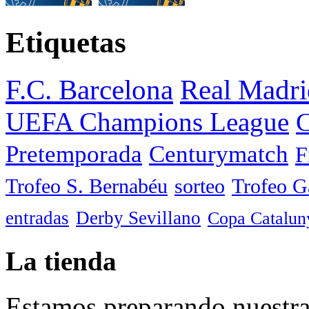
Etiquetas
F.C. Barcelona
Real Madri
UEFA Champions League
C
Pretemporada
Centurymatch
F
Trofeo S. Bernabéu
sorteo
Trofeo 
entradas
Derby Sevillano
Copa Catalun
La tienda
Estamos preparando nuestra 