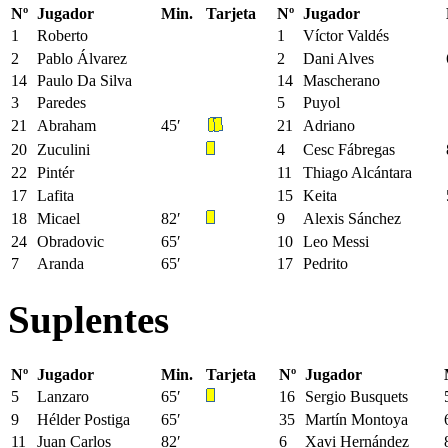
Nº
Jugador
Min.
Tarjeta
Nº
Jugador
1
Roberto
1
Víctor Valdés
2
Pablo Álvarez
2
Dani Alves
14
Paulo Da Silva
14
Mascherano
3
Paredes
5
Puyol
21
Abraham
45′
21
Adriano
20
Zuculini
4
Cesc Fábregas
22
Pintér
11
Thiago Alcántara
17
Lafita
15
Keita
18
Micael
82′
9
Alexis Sánchez
24
Obradovic
65′
10
Leo Messi
7
Aranda
65′
17
Pedrito
Suplentes
Nº
Jugador
Min.
Tarjeta
Nº
Jugador
5
Lanzaro
65′
16
Sergio Busquets
9
Hélder Postiga
65′
35
Martín Montoya
11
Juan Carlos
82′
6
Xavi Hernández