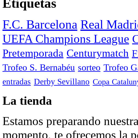
Etiquetas
F.C. Barcelona
Real Madri
UEFA Champions League
C
Pretemporada
Centurymatch
F
Trofeo S. Bernabéu
sorteo
Trofeo 
entradas
Derby Sevillano
Copa Catalun
La tienda
Estamos preparando nuestra 
momento, te ofrecemos la po