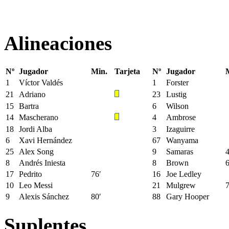
Alineaciones
Nº
Jugador
Min.
Tarjeta
Nº
Jugador
1
Víctor Valdés
1
Forster
21
Adriano
23
Lustig
15
Bartra
6
Wilson
14
Mascherano
4
Ambrose
18
Jordi Alba
3
Izaguirre
6
Xavi Hernández
67
Wanyama
25
Alex Song
9
Samaras
4
8
Andrés Iniesta
8
Brown
6
17
Pedrito
76′
16
Joe Ledley
10
Leo Messi
21
Mulgrew
7
9
Alexis Sánchez
80′
88
Gary Hooper
Suplentes