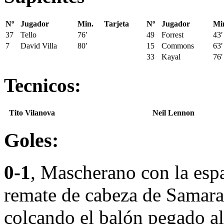
Nº
Jugador
Min.
Tarjeta
Nº
Jugador
Mi
37
Tello
76′
49
Forrest
43′
7
David Villa
80′
15
Commons
63′
33
Kayal
76′
Tecnicos:
Tito Vilanova
Neil Lennon
Goles:
0-1
, Mascherano con la espa
remate de cabeza de Samar
colcando el balón pegado al