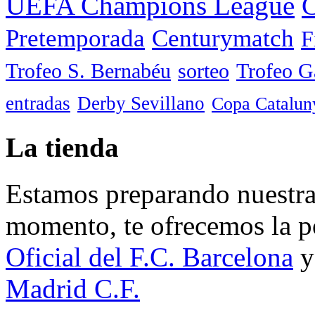
UEFA Champions League
C
Pretemporada
Centurymatch
F
Trofeo S. Bernabéu
sorteo
Trofeo 
entradas
Derby Sevillano
Copa Catalun
La tienda
Estamos preparando nuestra 
momento, te ofrecemos la po
Oficial del F.C. Barcelona
y
Madrid C.F.