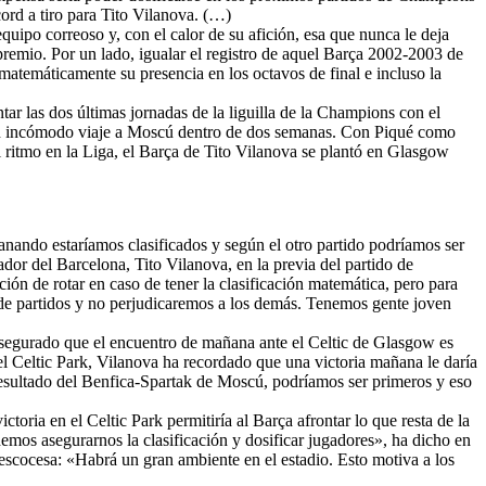
ord a tiro para Tito Vilanova. (…)
ipo correoso y, con el calor de su afición, esa que nunca le deja
 premio. Por un lado, igualar el registro de aquel Barça 2002-2003 de
 matemáticamente su presencia en los octavos de final e incluso la
tar las dos últimas jornadas de la liguilla de la Champions con el
en un incómodo viaje a Moscú dentro de dos semanas. Con Piqué como
 ritmo en la Liga, el Barça de Tito Vilanova se plantó en Glasgow
anando estaríamos clasificados y según el otro partido podríamos ser
dor del Barcelona, Tito Vilanova, en la previa del partido de
ón de rotar en caso de tener la clasificación matemática, pero para
 de partidos y no perjudicaremos a los demás. Tenemos gente joven
asegurado que el encuentro de mañana ante el Celtic de Glasgow es
el Celtic Park, Vilanova ha recordado que una victoria mañana le daría
 resultado del Benfica-Spartak de Moscú, podríamos ser primeros y eso
toria en el Celtic Park permitiría al Barça afrontar lo que resta de la
mos asegurarnos la clasificación y dosificar jugadores», ha dicho en
 escocesa: «Habrá un gran ambiente en el estadio. Esto motiva a los