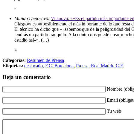
«
Mundo Deportivo:
Vilanova: «»Es el partido más importante e
Glasgow es «»posiblemente el más importante de lo que resta de 
El técnico ha dicho que «»sabemos que de la peligrosidad del Ce
tendrás un partido tranquilo. A la contra nos puede crear mucho
estadio así»». (…)
»
Categorías:
Resumen de Prensa
Etiquetas:
destacado
,
F.C. Barcelona
,
Prensa
,
Real Madrid C.F.
Deja un comentario
Nombre (oblig
Email (obligat
Tu web