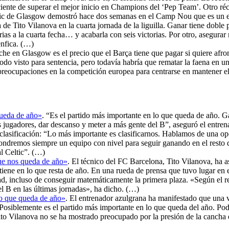
ciente de superar el mejor inicio en Champions del ‘Pep Team’. Otro réc
ltic de Glasgow demostró hace dos semanas en el Camp Nou que es un equ
de Tito Vilanova en la cuarta jornada de la liguilla. Ganar tiene doble
ias a la cuarta fecha… y acabarla con seis victorias. Por otro, asegurar
enfica. (…)
che en Glasgow es el precio que el Barça tiene que pagar si quiere afron
a todo visto para sentencia, pero todavía habría que rematar la faena 
 preocupaciones en la competición europea para centrarse en mantener el
queda de año»
. “Es el partido más importante en lo que queda de año. G
jugadores, dar descanso y meter a más gente del B”, aseguró el entrena
asificación: “Lo más importante es clasificarnos. Hablamos de una opci
pondremos siempre un equipo con nivel para seguir ganando en el resto
l Celtic”. (…)
que nos queda de año»
. El técnico del FC Barcelona, Tito Vilanova, ha 
iene en lo que resta de año. En una rueda de prensa que tuvo lugar en 
lidad, incluso de conseguir matemáticamente la primera plaza. «Según el
del B en las últimas jornadas», ha dicho. (…)
lo que queda de año»
. El entrenador azulgrana ha manifestado que una vic
siblemente es el partido más importante en lo que queda del año. Pode
Tito Vilanova no se ha mostrado preocupado por la presión de la cancha