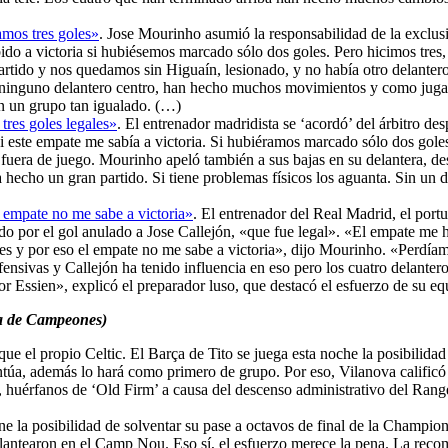
mos tres goles»
. Jose Mourinho asumió la responsabilidad de la exclus
do a victoria si hubiésemos marcado sólo dos goles. Pero hicimos tres, 
rtido y nos quedamos sin Higuaín, lesionado, y no había otro delanter
os, ninguno delantero centro, han hecho muchos movimientos y como jug
en un grupo tan igualado. (…)
res goles legales»
. El entrenador madridista se ‘acordó’ del árbitro de
 este empate me sabía a victoria. Si hubiéramos marcado sólo dos goles,
or fuera de juego. Mourinho apeló también a sus bajas en su delantera, d
 hecho un gran partido. Si tiene problemas físicos los aguanta. Sin un 
 empate no me sabe a victoria»
. El entrenador del Real Madrid, el port
do por el gol anulado a Jose Callejón, «que fue legal». «El empate me 
les y por eso el empate no me sabe a victoria», dijo Mourinho. «Perdía
fensivas y Callejón ha tenido influencia en eso pero los cuatro delan
 Essien», explicó el preparador luso, que destacó el esfuerzo de su e
ga de Campeones)
ue el propio Celtic. El Barça de Tito se juega esta noche la posibilida
puntúa, además lo hará como primero de grupo. Por eso, Vilanova calificó
s, huérfanos de ‘Old Firm’ a causa del descenso administrativo del Rang
ene la posibilidad de solventar su pase a octavos de final de la Champion
plantearon en el Camp Nou. Eso sí, el esfuerzo merece la pena. La rec