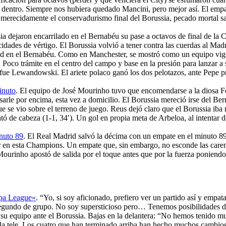
 dentro. Siempre nos hubiera quedado Mancini, pero mejor así. El empat
igó merecidamente el conservadurismo final del Borussia, pecado mortal 
ia dejaron encarrilado en el Bernabéu su pase a octavos de final de la 
cidades de vértigo. El Borussia volvió a tener contra las cuerdas al Madr
dad en el Bernabéu. Como en Manchester, se mostró como un equipo vig
. Poco trámite en el centro del campo y base en la presión para lanzar a 
ue Lewandowski. El ariete polaco ganó los dos pelotazos, ante Pepe pr
inuto
. El equipo de José Mourinho tuvo que encomendarse a la diosa For
rle por encima, esta vez a domicilio. El Borussia mereció irse del Berna
 que se vio sobre el terreno de juego. Reus dejó claro que el Borussia iba
 de cabeza (1-1, 34′). Un gol en propia meta de Arbeloa, al intentar de
inuto 89
. El Real Madrid salvó la décima con un empate en el minuto 8
en esta Champions. Un empate que, sin embargo, no esconde las carenc
 Mourinho apostó de salida por el toque antes que por la fuerza ponien
ropa League»
. “Yo, si soy aficionado, prefiero ver un partido así y empa
undo de grupo. No soy supersticioso pero… Tenemos posibilidades de 
e su equipo ante el Borussia. Bajas en la delantera: “No hemos tenido 
n la tele. Los cuatro que han terminado arriba han hecho muchos cambi