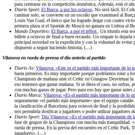
para centrarse en la competición doméstica. Además, está el ali
Diario Sport:
El Barça, a por los octavos
. No será fácil. El Ce
caminar solo, se convierte en un escollo que examinará al Barça 
Louis Van Gaal, el único que ha logrado llegar con cuatro victor
primera plaza si el Spartak de Moscú no ganara en Lisboa al B
Mundo Deportivo:
El Barça, a por el trébol
. Un triunfo esta no
billete a octavos de final a buen recaudo. Un empate lo dejarí
principal novedad en la expedición y con la voluntad de evitar
dispuesto a seguir haciendo historia. (…)
Vilanova en rueda de prensa el día anterio al partido
Diario As:
Vilanova: «Este es el partido más importante de lo 
hasta primeros. Es muy importante porque podríamos rotar a los 
Champions de mañana ante el Celtic en Glasgow Desvirtuar la cl
eso tenemos que ganar mañana. Si se diera el caso, no sufras, 
con muchas ganas de jugar. Pero para eso hay que ganar antes a
Diario Marca:
Vilanova: «Es el partido más importante de lo 
seguramente «el partido más importante» que el equipo catalán t
la clasificación al Barcelona para octavos de final y la posibi
nos permitiría dosificar a jugadores o poder utilizar jugadores 
Diario Sport:
Tito Vilanova: «Es el partido más importante de 
fase de grupos de la Champions con mucha más tranquilidad. «Po
rueda de prensa. En la previa del encuentro en el Celtic Park, 
jugadores». (…)