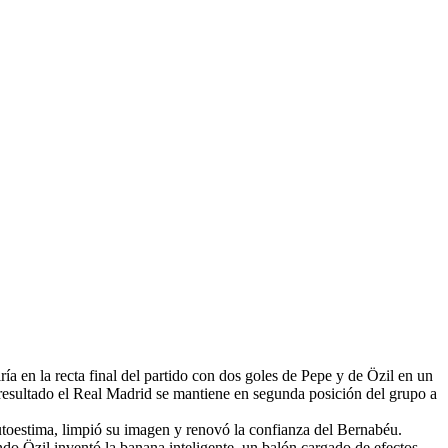
 en la recta final del partido con dos goles de Pepe y de Özil en un
 resultado el Real Madrid se mantiene en segunda posición del grupo a
utoestima, limpió su imagen y renovó la confianza del Bernabéu.
do Özil inventó la banana inteligente, un balón cargado de efectos