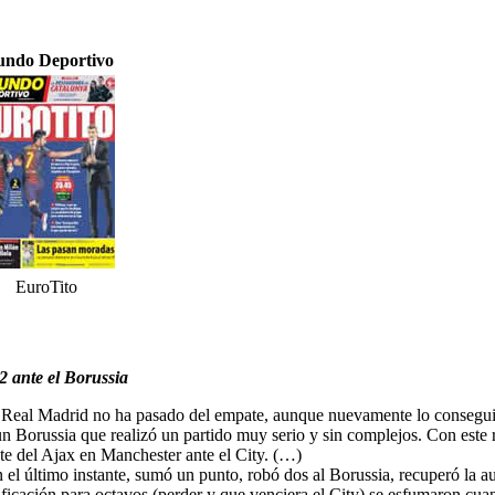
ndo Deportivo
EuroTito
2 ante el Borussia
l Real Madrid no ha pasado del empate, aunque nuevamente lo conseguiría
un Borussia que realizó un partido muy serio y sin complejos. Con este
te del Ajax en Manchester ante el City. (…)
 el último instante, sumó un punto, robó dos al Borussia, recuperó la a
ficación para octavos (perder y que venciera el City) se esfumaron cuan