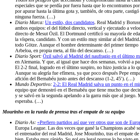
especiales que se perdía por fuera hasta que lo encontramos por
por apurar hasta la última gota y, también, de otra parte, cast
ninguna fuerza. (…)
Diario Marca:
Un estilo, dos candidatos
. Real Madrid y Boruss
ambos equipos: el del fútbol directo, vertical y ejecutado a velo
directo de Mesut Özil. El Dortmund certificó su mayoría de e
la víspera, candidato. Y con un estilo muy similar al del Madrid
todo Götze. Aunque el hombre determinante del primer tiempo f
Arbeloa, en propia meta, al filo del descanso. (…)
Diario Sport:
Özil salvó al Madrid del naufragio en el último m
en Alemania. Y que, al igual que hace dos semanas, volvió a pasa
El 2-2 final, logrado en el último suspiro, no hizo justicia a lo
Aunque su alegría fue efímera, ya que poco después Pepe empató
afición del Bernabéu justo antes del descanso (1-2, 45′). (…)
Mundo Deportivo:
2-2: El Real Madrid salva un punto en el m
equipo que demostró en el Bernabéu que tiene mucho que decir 
y se salvó en la segunda apelando a la garra más que al juego.
esperaba. (…)
Mourinho en la rueda de prensa tras el empate de su equipo
Diario As:
«Prefiero partidos así que ver otros que son de Eu
Europa League. Las dos veces que gané la Champions acabé seg
el entrenador del real Madrid, Jose Mourinho, tras el empate d
bien. Estaba muy rápido. Su gol era legal porque lo he visto e