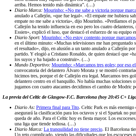
arriba. Hemos tenido más dinámica”. (…)
Diario Marca:
Mourinho: «No me sabe a victoria porque marca
anulado a Callejón, «que fue legal». «El empate me hubiera sabi
empate no me sabe a victoria», dijo Mourinho. «Perdíamos el pa
Callejón ha tenido influencia en eso pero los cuatro delanter
Essien», explicó el luso, que destacó el esfuerzo de su equipo 
Diario Sport:
Mourinho: «No estoy contento porque marcamos t
en el último minuto: «Muchas televisiones me han preguntado si
el resultado», dijo, en alusión a un tanto anulado a Callejón p
partido. Y elogió a Cristiano Ronaldo, de quien destacó que «ha
los suyos y ha bajado a construir». (…)
Mundo Deportivo:
Mourinho: «Marcamos tres goles; por eso el
convocatoria del delantero Álvaro Morata y se mostró contraria
hicimos tres, porque el de Callejón era legal. Marcamos tres go
delantero centro en el banquillo. No había muchas soluciones o
jugamos con cuatro atacantes decidimos el cambio de Modric por
La previa del Celtic de Glasgow-F.C. Barcelona (hoy 20:45 C+ Li
Diario As:
Primera final para Tito
. Celtic Park es más enemigo q
asegurará la clasificación para los octavos y si el Spartak no 
queda de año. Para el Celtic hoy es fiesta mayor. Los escocese
una liga que tiende tediosa. (…)
Diario Marca:
La tranquilidad no tiene precio
. El Barcelona ti
Un reto complicado, viendo las dificultades que los escoceses 