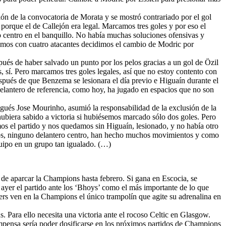
ión de la convocatoria de Morata y se mostró contrariado por el gol
porque el de Callejón era legal. Marcamos tres goles y por eso el
o centro en el banquillo. No había muchas soluciones ofensivas y
amos con cuatro atacantes decidimos el cambio de Modric por
spués de haber salvado un punto por los pelos gracias a un gol de Özil
 sí. Pero marcamos tres goles legales, así que no estoy contento con
espués de que Benzema se lesionara el día previo e Higuaín durante el
delantero de referencia, como hoy, ha jugado en espacios que no son
ugués Jose Mourinho, asumió la responsabilidad de la exclusión de la
hubiera sabido a victoria si hubiésemos marcado sólo dos goles. Pero
mos el partido y nos quedamos sin Higuaín, lesionado, y no había otro
teros, ninguno delantero centro, han hecho muchos movimientos y como
quipo en un grupo tan igualado. (…)
d de aparcar la Champions hasta febrero. Si gana en Escocia, se
 ayer el partido ante los ‘Bhoys’ como el más importante de lo que
ers ven en la Champions el único trampolín que agite su adrenalina en
s. Para ello necesita una victoria ante el rocoso Celtic en Glasgow.
ompensa sería poder dosificarse en los próximos partidos de Champions