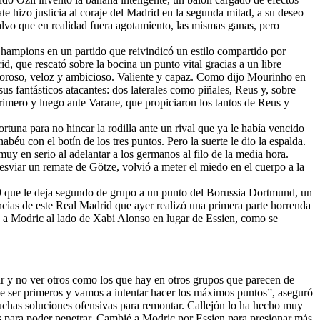
e hizo justicia al coraje del Madrid en la segunda mitad, a su deseo
salvo que en realidad fuera agotamiento, las mismas ganas, pero
Champions en un partido que reivindicó un estilo compartido por
id, que rescató sobre la bocina un punto vital gracias a un libre
oroso, veloz y ambicioso. Valiente y capaz. Como dijo Mourinho en
sus fantásticos atacantes: dos laterales como piñales, Reus y, sobre
imero y luego ante Varane, que propiciaron los tantos de Reus y
tuna para no hincar la rodilla ante un rival que ya le había vencido
béu con el botín de los tres puntos. Pero la suerte le dio la espalda.
 muy en serio al adelantar a los germanos al filo de la media hora.
sviar un remate de Götze, volvió a meter el miedo en el cuerpo a la
9 que le deja segundo de grupo a un punto del Borussia Dortmund, un
ias de este Real Madrid que ayer realizó una primera parte horrenda
do a Modric al lado de Xabi Alonso en lugar de Essien, como se
tar y no ver otros como los que hay en otros grupos que parecen de
ser primeros y vamos a intentar hacer los máximos puntos”, aseguró
muchas soluciones ofensivas para remontar. Callejón lo ha hecho muy
os para poder penetrar. Cambié a Modric por Essien para presionar más