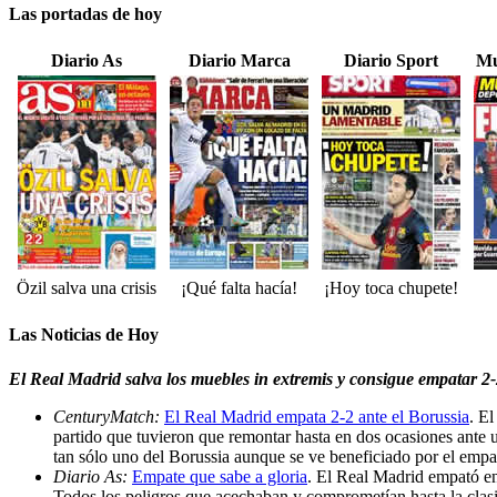
Las portadas de hoy
Diario As
Diario Marca
Diario Sport
Mu
Özil salva una crisis
¡Qué falta hacía!
¡Hoy toca chupete!
Las Noticias de Hoy
El Real Madrid salva los muebles in extremis y consigue empatar 2-
CenturyMatch:
El Real Madrid empata 2-2 ante el Borussia
. E
partido que tuvieron que remontar hasta en dos ocasiones ante 
tan sólo uno del Borussia aunque se ve beneficiado por el empa
Diario As:
Empate que sabe a gloria
. El Real Madrid empató en
Todos los peligros que acechaban y comprometían hasta la clasi