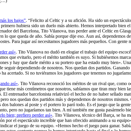
 (…)
más los bajos”
. “Felicito al Celtic y a su afición. Ha sido un espectácu
imero hubiera sido un duelo más abierto. Hemos interpretado bien el 
enador del Barcelona, Tito Vilanova, tras perder ante el Celtic en Glas
n lo que queda de año. Sabía porque dije eso. Aun así, dependemos de no
postes. Para jugar así necesitamos jugadores más pequeños. Con gente m
rder así»
. Tito Vilanova no dudó en elogiar el trabajo del equipo escocés
íamos que evitarlo, pero el mérito también es suyo. Si hubiésemos marc
iones y hay que darle mérito a su portero que ha estado muy bien». Una 
rte de seguir dependiendo de nosotros. Nos quedan dos partidos. Ganan
yo ha acertado. Si no tuviéramos los jugadores que tenemos no jugaríamos
gando así»
. Tito Vilanova reconoció los méritos de un rival que, como
po que tiene más centímetros que nosotros, sabíamos que tiran muy bien la
. El entrenador barcelonista relativizó el hecho de no haber sellado ma
erto, pero nos quedan dos partidos más y dependemos de nosotros mismos
dos balones al poste y el portero lo paró todo. Es el juego que la gente
anto, pero no jugaríamos tan bien. A mí también me gusta pasármelo bie
lo bien; prefiero perder así»
. Tito Vilanova, técnico del Barça, se ha m
fición por el espectáculo increíble que han ofrecido animando a su equip
eivindicar el juego de su equipo. «Hemos hecho el juego para ganar. Sabí
ro estoy contento porque lo hemos intentando hasta el final y lo hemos 