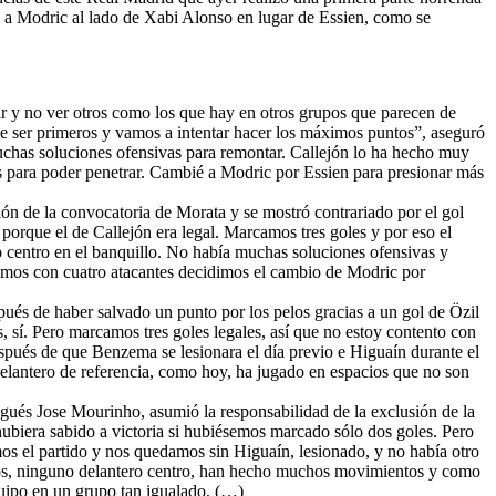
do a Modric al lado de Xabi Alonso en lugar de Essien, como se
tar y no ver otros como los que hay en otros grupos que parecen de
ser primeros y vamos a intentar hacer los máximos puntos”, aseguró
muchas soluciones ofensivas para remontar. Callejón lo ha hecho muy
os para poder penetrar. Cambié a Modric por Essien para presionar más
ión de la convocatoria de Morata y se mostró contrariado por el gol
porque el de Callejón era legal. Marcamos tres goles y por eso el
o centro en el banquillo. No había muchas soluciones ofensivas y
amos con cuatro atacantes decidimos el cambio de Modric por
spués de haber salvado un punto por los pelos gracias a un gol de Özil
 sí. Pero marcamos tres goles legales, así que no estoy contento con
espués de que Benzema se lesionara el día previo e Higuaín durante el
delantero de referencia, como hoy, ha jugado en espacios que no son
ugués Jose Mourinho, asumió la responsabilidad de la exclusión de la
hubiera sabido a victoria si hubiésemos marcado sólo dos goles. Pero
mos el partido y nos quedamos sin Higuaín, lesionado, y no había otro
teros, ninguno delantero centro, han hecho muchos movimientos y como
quipo en un grupo tan igualado. (…)