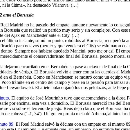
e, ni la última», ha destacado Vilanova. (…)
2 ante el Borussia
l Real Madrid no ha pasado del empate, aunque nuevamente lo conseguiría
un Borussia que realizó un partido muy serio y sin complejos. Con este
te del Ajax en Manchester ante el City. (…)
 el último instante, sumó un punto, robó dos al Borussia, recuperó la a
ficación para octavos (perder y que venciera el City) se esfumaron cuan
 dentro. Siempre nos hubiera quedado Mancini, pero mejor así. El empat
igó merecidamente el conservadurismo final del Borussia, pecado mortal 
ia dejaron encarrilado en el Bernabéu su pase a octavos de final de la 
cidades de vértigo. El Borussia volvió a tener contra las cuerdas al Madr
dad en el Bernabéu. Como en Manchester, se mostró como un equipo vig
. Poco trámite en el centro del campo y base en la presión para lanzar a 
ue Lewandowski. El ariete polaco ganó los dos pelotazos, ante Pepe pr
inuto
. El equipo de José Mourinho tuvo que encomendarse a la diosa For
rle por encima, esta vez a domicilio. El Borussia mereció irse del Berna
 que se vio sobre el terreno de juego. Reus dejó claro que el Borussia iba
 de cabeza (1-1, 34′). Un gol en propia meta de Arbeloa, al intentar de
inuto 89
. El Real Madrid salvó la décima con un empate en el minuto 8
en esta Champions. Un empate que, sin embargo, no esconde las carenc