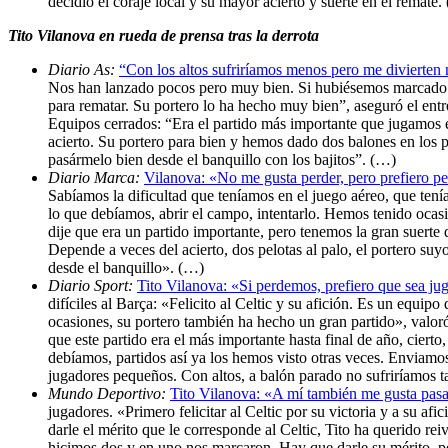
decidió el coraje local y su mayor acierto y suerte en el remate.
Tito Vilanova en rueda de prensa tras la derrota
Diario As:
“Con los altos sufriríamos menos pero me divierten 
Nos han lanzado pocos pero muy bien. Si hubiésemos marcado pr
para rematar. Su portero lo ha hecho muy bien”, aseguró el entr
Equipos cerrados: “Era el partido más importante que jugamos e
acierto. Su portero para bien y hemos dado dos balones en los 
pasármelo bien desde el banquillo con los bajitos”. (…)
Diario Marca:
Vilanova: «No me gusta perder, pero prefiero pe
Sabíamos la dificultad que teníamos en el juego aéreo, que ten
lo que debíamos, abrir el campo, intentarlo. Hemos tenido ocas
dije que era un partido importante, pero tenemos la gran sue
Depende a veces del acierto, dos pelotas al palo, el portero su
desde el banquillo». (…)
Diario Sport:
Tito Vilanova: «Si perdemos, prefiero que sea ju
difíciles al Barça: «Felicito al Celtic y su afición. Es un equi
ocasiones, su portero también ha hecho un gran partido», valoró
que este partido era el más importante hasta final de año, ci
debíamos, partidos así ya los hemos visto otras veces. Enviamos 
jugadores pequeños. Con altos, a balón parado no sufriríamos t
Mundo Deportivo:
Tito Vilanova: «A mí también me gusta pasar
jugadores. «Primero felicitar al Celtic por su victoria y a su a
darle el mérito que le corresponde al Celtic, Tito ha querido r
hicimos dos y en uno nos marcaron. Hay que darle su mérito, pe