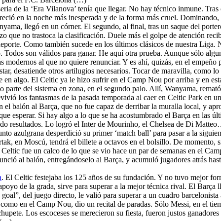
seria de la ‘Era Vilanova’ tenía que llegar. No hay técnico inmune. Tras
pareció en la noche más inesperada y de la forma más cruel. Dominando, 
ama, llegó en un córner. El segundo, al final, tras un saque del porte
 que no trastoca la clasificación. Duele más el golpe de atención recibi
eporte. Como también sucede en los últimos clásicos de nuestra Liga. Ni
 Todos son válidos para ganar. He aquí otra prueba. Aunque sólo alguno s
 modernos al que no quiere renunciar. Y es ahí, quizás, en el empeño po
star, desatiende otros artilugios necesarios. Tocar de maravilla, como l
en algo. El Celtic ya le hizo sufrir en el Camp Nou por arriba y en est
o parte del sistema en zona, en el segundo palo. Allí, Wanyama, remató 
evivió los fantasmas de la pasada temporada al caer en Celtic Park en un
ron el balón al Barça, que no fue capaz de derribar la muralla local, y
 que esperar. Si hay algo a lo que se ha acostumbrado el Barça en las úl
o resultados. Lo logró el Inter de Mourinho, el Chelsea de Di Matteo
unto azulgrana desperdició su primer ‘match ball’ para pasar a la sigu
k, en Moscú, tendrá el billete a octavos en el bolsillo. De momento, si
el Celtic fue un calco de lo que se vio hace un par de semanas en el Ca
nció al balón, entregándoselo al Barça, y acumuló jugadores atrás hasta
a
. El Celtic festejaba los 125 años de su fundación. Y no tuvo mejor f
apoyo de la grada, sirve para superar a la mejor técnica rival. El Barça 
 goal”, del juego directo, le valió para superar a un cuadro barcelonis
e como en el Camp Nou, dio un recital de paradas. Sólo Messi, en el tie
hupete. Los escoceses se merecieron su fiesta, fueron justos ganadores 