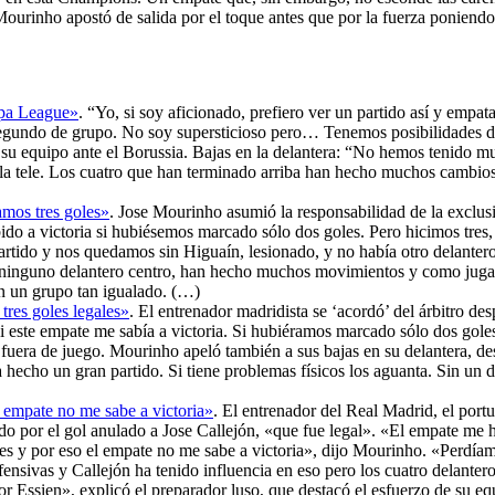
 Mourinho apostó de salida por el toque antes que por la fuerza ponien
ropa League»
. “Yo, si soy aficionado, prefiero ver un partido así y empa
undo de grupo. No soy supersticioso pero… Tenemos posibilidades de 
e su equipo ante el Borussia. Bajas en la delantera: “No hemos tenido 
n la tele. Los cuatro que han terminado arriba han hecho muchos cambi
mos tres goles»
. Jose Mourinho asumió la responsabilidad de la exclus
do a victoria si hubiésemos marcado sólo dos goles. Pero hicimos tres, 
rtido y nos quedamos sin Higuaín, lesionado, y no había otro delanter
os, ninguno delantero centro, han hecho muchos movimientos y como jug
en un grupo tan igualado. (…)
res goles legales»
. El entrenador madridista se ‘acordó’ del árbitro de
 este empate me sabía a victoria. Si hubiéramos marcado sólo dos goles,
or fuera de juego. Mourinho apeló también a sus bajas en su delantera, d
 hecho un gran partido. Si tiene problemas físicos los aguanta. Sin un 
 empate no me sabe a victoria»
. El entrenador del Real Madrid, el port
do por el gol anulado a Jose Callejón, «que fue legal». «El empate me 
les y por eso el empate no me sabe a victoria», dijo Mourinho. «Perdía
fensivas y Callejón ha tenido influencia en eso pero los cuatro delan
 Essien», explicó el preparador luso, que destacó el esfuerzo de su e