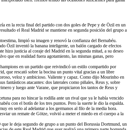
 en la recta final del partido con dos goles de Pepe y de Özil en un
 resultado el Real Madrid se mantiene en segunda posición del grupo a
utoestima, limpió su imagen y renovó la confianza del Bernabéu.
do Özil inventó la banana inteligente, un balón cargado de efectos
e hizo justicia al coraje del Madrid en la segunda mitad, a su deseo
salvo que en realidad fuera agotamiento, las mismas ganas, pero
Champions en un partido que reivindicó un estilo compartido por
id, que rescató sobre la bocina un punto vital gracias a un libre
oroso, veloz y ambicioso. Valiente y capaz. Como dijo Mourinho en
sus fantásticos atacantes: dos laterales como piñales, Reus y, sobre
imero y luego ante Varane, que propiciaron los tantos de Reus y
tuna para no hincar la rodilla ante un rival que ya le había vencido
béu con el botín de los tres puntos. Pero la suerte le dio la espalda.
 muy en serio al adelantar a los germanos al filo de la media hora.
sviar un remate de Götze, volvió a meter el miedo en el cuerpo a la
9 que le deja segundo de grupo a un punto del Borussia Dortmund, un
ias de este Real Madrid que ayer realizó una primera parte horrenda