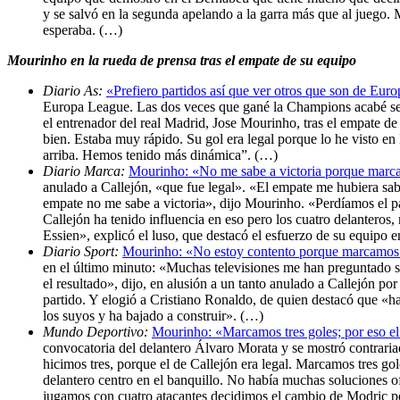
y se salvó en la segunda apelando a la garra más que al juego.
esperaba. (…)
Mourinho en la rueda de prensa tras el empate de su equipo
Diario As:
«Prefiero partidos así que ver otros que son de Eu
Europa League. Las dos veces que gané la Champions acabé seg
el entrenador del real Madrid, Jose Mourinho, tras el empate d
bien. Estaba muy rápido. Su gol era legal porque lo he visto e
arriba. Hemos tenido más dinámica”. (…)
Diario Marca:
Mourinho: «No me sabe a victoria porque marca
anulado a Callejón, «que fue legal». «El empate me hubiera sabi
empate no me sabe a victoria», dijo Mourinho. «Perdíamos el pa
Callejón ha tenido influencia en eso pero los cuatro delanter
Essien», explicó el luso, que destacó el esfuerzo de su equipo 
Diario Sport:
Mourinho: «No estoy contento porque marcamos t
en el último minuto: «Muchas televisiones me han preguntado si
el resultado», dijo, en alusión a un tanto anulado a Callejón p
partido. Y elogió a Cristiano Ronaldo, de quien destacó que «ha
los suyos y ha bajado a construir». (…)
Mundo Deportivo:
Mourinho: «Marcamos tres goles; por eso el
convocatoria del delantero Álvaro Morata y se mostró contraria
hicimos tres, porque el de Callejón era legal. Marcamos tres go
delantero centro en el banquillo. No había muchas soluciones o
jugamos con cuatro atacantes decidimos el cambio de Modric por