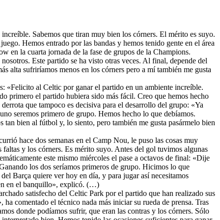
lo increíble. Sabemos que tiran muy bien los córners. El mérito es suyo.
juego. Hemos entrado por las bandas y hemos tenido gente en el área
gow en la cuarta jornada de la fase de grupos de la Champions.
sotros. Este partido se ha visto otras veces. Al final, depende del
ás alta sufriríamos menos en los córners pero a mí también me gusta
: «Felicito al Celtic por ganar el partido en un ambiente increíble.
ado primero el partido hubiera sido más fácil. Creo que hemos hecho
derrota que tampoco es decisiva para el desarrollo del grupo: «Ya
do uno seremos primero de grupo. Hemos hecho lo que debíamos.
 tan bien al fútbol y, lo siento, pero también me gusta pasármelo bien
 ocurrió hace dos semanas en el Camp Nou, le puso las cosas muy
s faltas y los córners. Es mérito suyo. Antes del gol tuvimos algunas
temáticamente este mismo miércoles el pase a octavos de final: «Dije
. Ganando los dos seríamos primeros de grupo. Hicimos lo que
 del Barça quiere ver hoy en día, y para jugar así necesitamos
n en el banquillo», explicó. (…)
archado satisfecho del Celtic Park por el partido que han realizado sus
o», ha comentado el técnico nada más iniciar su rueda de prensa. Tras
amos donde podíamos sufrir, que eran las contras y los córners. Sólo
interpretado bien. Hemos tenido las ocasiones suficientes para ganar