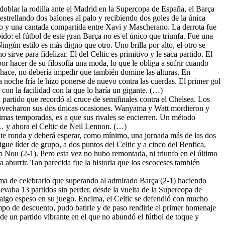
 doblar la rodilla ante el Madrid en la Supercopa de España, el Barça
estrellando dos balones al palo y recibiendo dos goles de la única
ro y una cantada compartida entre Xavi y Mascherano. La derrota fue
do: el fútbol de este gran Barça no es el único que triunfa. Fue una
ngún estilo es más digno que otro. Uno brilla por alto, el otro se
irve para fidelizar. El del Celtic es primitivo y le saca partido. El
r hacer de su filosofía una moda, lo que le obliga a sufrir cuando
o hace, no debería impedir que también domine las alturas. En
a noche fría le hizo ponerse de nuevo contra las cuerdas. El primer gol
con la facilidad con la que lo haría un gigante. (…)
 partido que recordó al cruce de semifinales contra el Chelsea. Los
 aprovecharon sus dos únicas ocasiones. Wanyama y Watt mordieron y
timas temporadas, es a que sus rivales se encierren. Un método
… y ahora el Celtic de Neil Lennon. (…)
iente ronda y deberá esperar, como mínimo, una jornada más de las dos
gue líder de grupo, a dos puntos del Celtic y a cinco del Benfica,
mp Nou (2-1). Pero esta vez no hubo remontada, ni triunfo en el último
 aburrir. Tan parecida fue la historia que los escoceses también
orma de celebrarlo que superando al admirado Barça (2-1) haciendo
llevaba 13 partidos sin perder, desde la vuelta de la Supercopa de
ta algo espeso en su juego. Encima, el Celtic se defendió con mucho
mpo de descuento, pudo batirle y de paso rendirle el primer homenaje
de un partido vibrante en el que no abundó el fútbol de toque y