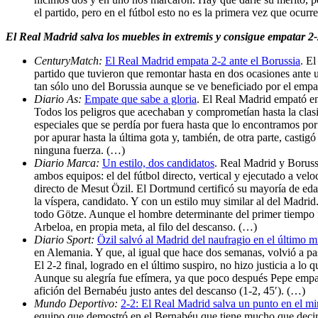
el partido, pero en el fútbol esto no es la primera vez que ocurr
El Real Madrid salva los muebles in extremis y consigue empatar 2-
CenturyMatch:
El Real Madrid empata 2-2 ante el Borussia
. E
partido que tuvieron que remontar hasta en dos ocasiones ante 
tan sólo uno del Borussia aunque se ve beneficiado por el empa
Diario As:
Empate que sabe a gloria
. El Real Madrid empató en
Todos los peligros que acechaban y comprometían hasta la clasi
especiales que se perdía por fuera hasta que lo encontramos por
por apurar hasta la última gota y, también, de otra parte, cast
ninguna fuerza. (…)
Diario Marca:
Un estilo, dos candidatos
. Real Madrid y Boruss
ambos equipos: el del fútbol directo, vertical y ejecutado a velo
directo de Mesut Özil. El Dortmund certificó su mayoría de e
la víspera, candidato. Y con un estilo muy similar al del Madrid
todo Götze. Aunque el hombre determinante del primer tiempo f
Arbeloa, en propia meta, al filo del descanso. (…)
Diario Sport:
Özil salvó al Madrid del naufragio en el último m
en Alemania. Y que, al igual que hace dos semanas, volvió a pasa
El 2-2 final, logrado en el último suspiro, no hizo justicia a lo
Aunque su alegría fue efímera, ya que poco después Pepe empató
afición del Bernabéu justo antes del descanso (1-2, 45′). (…)
Mundo Deportivo:
2-2: El Real Madrid salva un punto en el m
equipo que demostró en el Bernabéu que tiene mucho que decir 