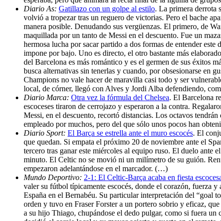
Diario As:
Gatillazo con un golpe al estilo
. La primera derrota 
volvió a tropezar tras un reguero de victorias. Pero el bache a
manera posible. Denudando sus vergüenzas. El primero, de Wany
maquillada por un tanto de Messi en el descuento. Fue un mazazo
hermosa lucha por sacar partido a dos formas de entender este d
impone por bajo. Uno es directo, el otro bastante más elaborado.
del Barcelona es más romántico y es el germen de sus éxitos más
busca alternativas sin tenerlas y cuando, por obsesionarse en gu
Champions no vale hacer de maravilla casi todo y ser vulnerable 
local, de córner, llegó con Alves y Jordi Alba defendiendo, com
Diario Marca:
Otra vez la fórmula del Chelsea
. El Barcelona r
escoceses tiraron de cerrojazo y esperaron a la contra. Regala
Messi, en el descuento, recortó distancias. Los octavos tendrán
empleado por muchos, pero del que sólo unos pocos han obtenid
Diario Sport:
El Barça se estrella ante el muro escocés
. El conj
que quedan. Si empata el próximo 20 de noviembre ante el Sparta
tercero tras ganar este miércoles al equipo ruso. El duelo ante 
minuto. El Celtic no se movió ni un milímetro de su guión. Renu
empezaron adelantándose en el marcador. (…)
Mundo Deportivo:
2-1: El Celtic-Barça acaba en fiesta escoces
valer su fútbol típicamente escocés, donde el corazón, fuerza y 
España en el Bernabéu. Su particular interpretación del “goal to
orden y tuvo en Fraser Forster a un portero sobrio y eficaz, qu
a su hijo Thiago, chupándose el dedo pulgar, como si fuera un c