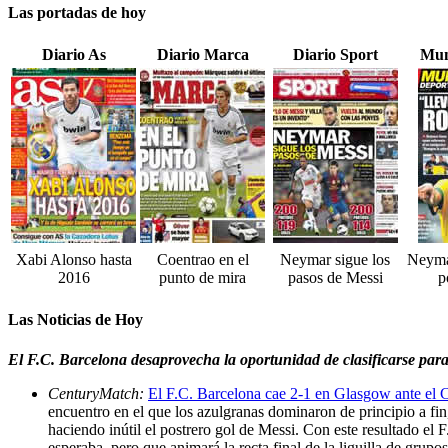
Las portadas de hoy
Diario As
Diario Marca
Diario Sport
Mun
Xabi Alonso hasta
Coentrao en el
Neymar sigue los
Neymar
2016
punto de mira
pasos de Messi
p
Las Noticias de Hoy
El F.C. Barcelona desaprovecha la oportunidad de clasificarse para 
CenturyMatch:
El F.C. Barcelona cae 2-1 en Glasgow ante el C
encuentro en el que los azulgranas dominaron de principio a fi
haciendo inútil el postrero gol de Messi. Con este resultado el
esperaba, pero que animará la recta final de la liguilla de grup