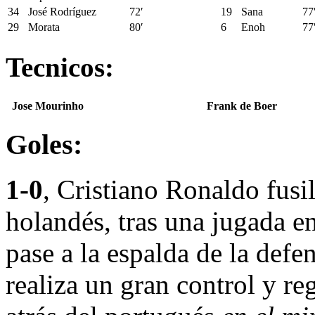
34
José Rodríguez
72′
19
Sana
77
29
Morata
80′
6
Enoh
77
Tecnicos:
Jose Mourinho
Frank de Boer
Goles:
1-0
, Cristiano Ronaldo fusi
holandés, tras una jugada e
pase a la espalda de la def
realiza un gran control y re