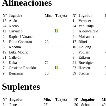
Alineaciones
Nº
Jugador
Min.
Tarjeta
Nº
Jugador
13
Adán
1
Vermeer
24
Nacho
24
Van Rhijn
11
Carvalho
3
Alderweireld
2
Raphael Varane
4
Moisander
5
Fabio Coentrao
23′
17
Blind
6
Khedira
10
De Jong
19
Luka Modric
5
Poulsen
21
Callejón
8
Eriksen
8
Kaká
72′
21
Boerrigter
7
Cristiano Ronaldo
23
Hoesen
9
Benzema
80′
39
Fischer
Suplentes
Nº
Jugador
Min.
Tarjeta
Nº
Jugador
Mi
3
Pepe
23′
20
Schone
40