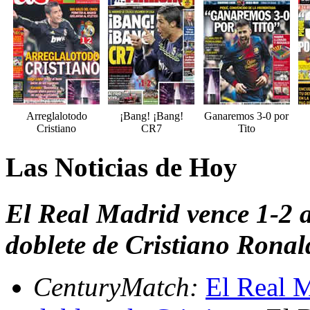
Arreglalotodo
¡Bang! ¡Bang!
Ganaremos 3-0 por
Cristiano
CR7
Tito
Las Noticias de Hoy
El Real Madrid vence 1-2 a
doblete de Cristiano Ronal
CenturyMatch:
El Real M