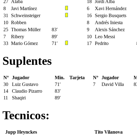
27
Alaba
18
Jordi Alba
8
Javi Martínez
6
Xavi Hernández
31
Schweinsteiger
16
Sergio Busquets
10
Robben
8
Andrés Iniesta
25
Thomas Müller
83′
9
Alexis Sánchez
7
Ribery
89′
10
Leo Messi
33
Mario Gómez
71′
17
Pedrito
Suplentes
Nº
Jugador
Min.
Tarjeta
Nº
Jugador
M
30
Luiz Gustavo
71′
7
David Villa
8
14
Claudio Pizarro
83′
11
Shaqiri
89′
Tecnicos:
Jupp Heynckes
Tito Vilanova