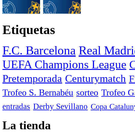
Etiquetas
F.C. Barcelona
Real Madri
UEFA Champions League
C
Pretemporada
Centurymatch
F
Trofeo S. Bernabéu
sorteo
Trofeo 
entradas
Derby Sevillano
Copa Catalun
La tienda