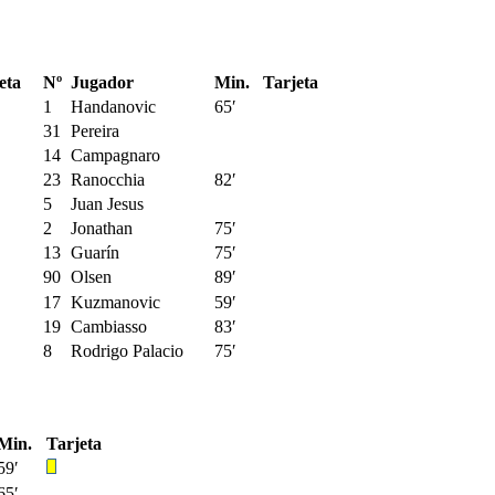
eta
Nº
Jugador
Min.
Tarjeta
1
Handanovic
65′
31
Pereira
14
Campagnaro
23
Ranocchia
82′
5
Juan Jesus
2
Jonathan
75′
13
Guarín
75′
90
Olsen
89′
17
Kuzmanovic
59′
19
Cambiasso
83′
8
Rodrigo Palacio
75′
Min.
Tarjeta
59′
65′