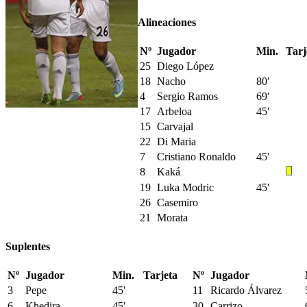
Alineaciones
Nº
Jugador
Min.
Tarj
25
Diego López
18
Nacho
80′
4
Sergio Ramos
69′
17
Arbeloa
45′
15
Carvajal
22
Di Maria
7
Cristiano Ronaldo
45′
8
Kaká
19
Luka Modric
45′
26
Casemiro
21
Morata
Suplentes
Nº
Jugador
Min.
Tarjeta
Nº
Jugador
3
Pepe
45′
11
Ricardo Álvarez
6
Khedira
45′
30
Carrizo