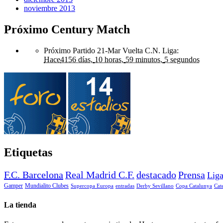
noviembre 2013
Próximo Century Match
Próximo Partido 21-Mar Vuelta C.N. Liga
:
Hace
4156 días,
10 horas,
59 minutos,
5 segundos
Etiquetas
F.C. Barcelona
Real Madrid C.F.
destacado
Prensa
Lig
Gamper
Mundialito Clubes
Supercopa Europa
entradas
Derby Sevillano
Copa Catalunya
Cat
La tienda