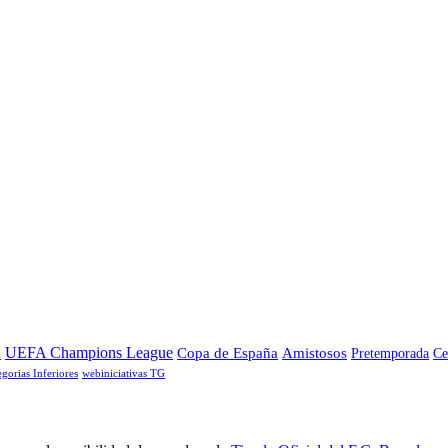
a
UEFA Champions League
Copa de España
Amistosos
Pretemporada
Ce
egorias Inferiores
webiniciativas TG