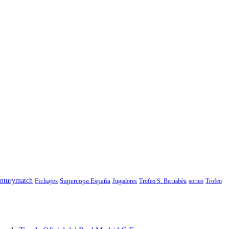
nturymatch
Fichajes
Supercopa España
Jugadores
Trofeo S. Bernabéu
sorteo
Trofeo