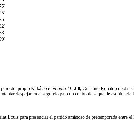
75′
75′
75′
82′
83′
89′
disparo del propio Kaká
en el minuto 11
.
2-0
, Cristiano Ronaldo de dispa
l intentar despejar en el segundo palo un centro de saque de esquina de
t-Louis para presenciar el partido amistoso de pretemporada entre el 